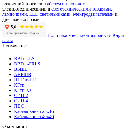
розничной торговли
кабелем и проводом
,
электротехническими и
светотехническими товарами
,
лампочками
,
LED светильниками
,
электродвигателями
и
другими товарами.
Политика конфиденциальности
Карта
сайта
Популярное
ВВГнг-LS
ВВГнг-FRLS
ВБШВ
АВБШВ
ППГнг-HF
КГтп
КГтп-ХЛ
СИП-2
СИП-4
ПВС
Кабель-канал 25х16
Кабель-канал 40х40
О компании