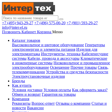
+7 (495) 943-29-27
+7 (496) 575-00-20
+7 (901) 593-29-27
info@inter-el.ru
Позвонить
Кабинет
Корзина
Меню
Каталог товаров
Высоковольтное и щитовое оборудование
Генераторы
электроэнергии и элементы питания
Изделия для
электромонтажа
Инструменты, техника
Кабеленесущие
системы
Кабели, провода и аксессуары
Климатические
и инженерные системы
Низковольтное и промышленное
электрооборудование
Освещение
Прочие товары
Связь,
телекоммуникации
Устройства и средства безопасности
Электроустановочные изделия
Бренды
Как купить
Условия доставки
Условия оплаты
Как оформить заказ?
Обмен и возврат
Гарантия на товары
Компания
Реквизиты
Вопрос-ответ
Отзывы о компании
Статьи и
новости
Вакансии