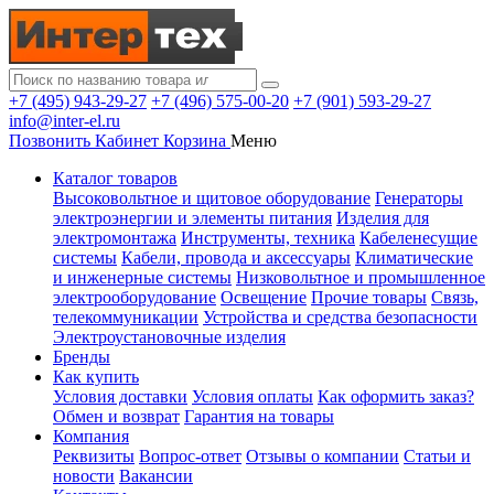
+7 (495) 943-29-27
+7 (496) 575-00-20
+7 (901) 593-29-27
info@inter-el.ru
Позвонить
Кабинет
Корзина
Меню
Каталог товаров
Высоковольтное и щитовое оборудование
Генераторы
электроэнергии и элементы питания
Изделия для
электромонтажа
Инструменты, техника
Кабеленесущие
системы
Кабели, провода и аксессуары
Климатические
и инженерные системы
Низковольтное и промышленное
электрооборудование
Освещение
Прочие товары
Связь,
телекоммуникации
Устройства и средства безопасности
Электроустановочные изделия
Бренды
Как купить
Условия доставки
Условия оплаты
Как оформить заказ?
Обмен и возврат
Гарантия на товары
Компания
Реквизиты
Вопрос-ответ
Отзывы о компании
Статьи и
новости
Вакансии