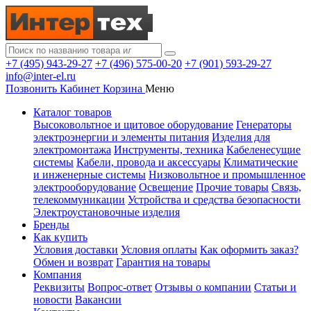
+7 (495) 943-29-27
+7 (496) 575-00-20
+7 (901) 593-29-27
info@inter-el.ru
Позвонить
Кабинет
Корзина
Меню
Каталог товаров
Высоковольтное и щитовое оборудование
Генераторы
электроэнергии и элементы питания
Изделия для
электромонтажа
Инструменты, техника
Кабеленесущие
системы
Кабели, провода и аксессуары
Климатические
и инженерные системы
Низковольтное и промышленное
электрооборудование
Освещение
Прочие товары
Связь,
телекоммуникации
Устройства и средства безопасности
Электроустановочные изделия
Бренды
Как купить
Условия доставки
Условия оплаты
Как оформить заказ?
Обмен и возврат
Гарантия на товары
Компания
Реквизиты
Вопрос-ответ
Отзывы о компании
Статьи и
новости
Вакансии