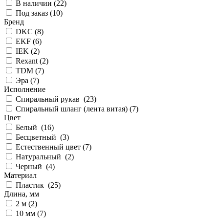
В наличии (
22
)
Под заказ (
10
)
Бренд
DKC (
8
)
EKF (
6
)
IEK (
2
)
Rexant (
2
)
TDM (
7
)
Эра (
7
)
Исполнение
Спиральный рукав (
23
)
Спиральный шланг (лента витая) (
7
)
Цвет
Белый (
16
)
Бесцветный (
3
)
Естественный цвет (
7
)
Натуральный (
2
)
Черный (
4
)
Материал
Пластик (
25
)
Длина, мм
2 м (
2
)
10 мм (
7
)