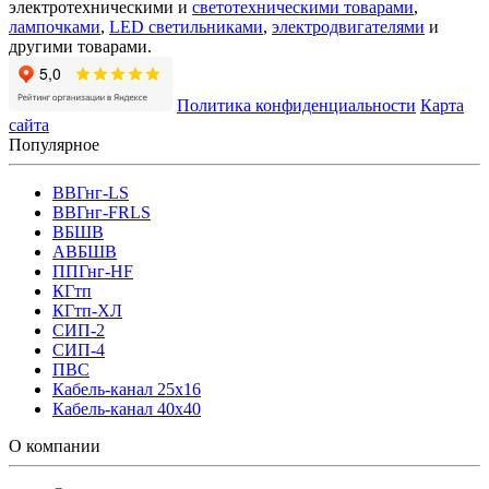
электротехническими и
светотехническими товарами
,
лампочками
,
LED светильниками
,
электродвигателями
и
другими товарами.
Политика конфиденциальности
Карта
сайта
Популярное
ВВГнг-LS
ВВГнг-FRLS
ВБШВ
АВБШВ
ППГнг-HF
КГтп
КГтп-ХЛ
СИП-2
СИП-4
ПВС
Кабель-канал 25х16
Кабель-канал 40х40
О компании