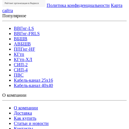
Политика конфиденциальности
Карта
сайта
Популярное
ВВГнг-LS
ВВГнг-FRLS
ВБШВ
АВБШВ
ППГнг-HF
КГтп
КГтп-ХЛ
СИП-2
СИП-4
ПВС
Кабель-канал 25х16
Кабель-канал 40х40
О компании
О компании
Доставка
Как купить
Статьи и новости
Контакты