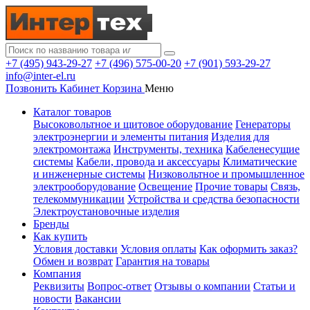
+7 (495) 943-29-27
+7 (496) 575-00-20
+7 (901) 593-29-27
info@inter-el.ru
Позвонить
Кабинет
Корзина
Меню
Каталог товаров
Высоковольтное и щитовое оборудование
Генераторы
электроэнергии и элементы питания
Изделия для
электромонтажа
Инструменты, техника
Кабеленесущие
системы
Кабели, провода и аксессуары
Климатические
и инженерные системы
Низковольтное и промышленное
электрооборудование
Освещение
Прочие товары
Связь,
телекоммуникации
Устройства и средства безопасности
Электроустановочные изделия
Бренды
Как купить
Условия доставки
Условия оплаты
Как оформить заказ?
Обмен и возврат
Гарантия на товары
Компания
Реквизиты
Вопрос-ответ
Отзывы о компании
Статьи и
новости
Вакансии