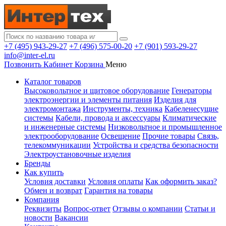
+7 (495) 943-29-27
+7 (496) 575-00-20
+7 (901) 593-29-27
info@inter-el.ru
Позвонить
Кабинет
Корзина
Меню
Каталог товаров
Высоковольтное и щитовое оборудование
Генераторы
электроэнергии и элементы питания
Изделия для
электромонтажа
Инструменты, техника
Кабеленесущие
системы
Кабели, провода и аксессуары
Климатические
и инженерные системы
Низковольтное и промышленное
электрооборудование
Освещение
Прочие товары
Связь,
телекоммуникации
Устройства и средства безопасности
Электроустановочные изделия
Бренды
Как купить
Условия доставки
Условия оплаты
Как оформить заказ?
Обмен и возврат
Гарантия на товары
Компания
Реквизиты
Вопрос-ответ
Отзывы о компании
Статьи и
новости
Вакансии