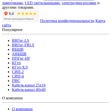
лампочками
,
LED светильниками
,
электродвигателями
и
другими товарами.
Политика конфиденциальности
Карта
сайта
Популярное
ВВГнг-LS
ВВГнг-FRLS
ВБШВ
АВБШВ
ППГнг-HF
КГтп
КГтп-ХЛ
СИП-2
СИП-4
ПВС
Кабель-канал 25х16
Кабель-канал 40х40
О компании
О компании