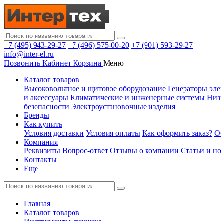
+7 (495) 943-29-27
+7 (496) 575-00-20
+7 (901) 593-29-27
info@inter-el.ru
Позвонить
Кабинет
Корзина
Меню
Каталог товаров
Высоковольтное и щитовое оборудование
Генераторы эле
и аксессуары
Климатические и инженерные системы
Низ
безопасности
Электроустановочные изделия
Бренды
Как купить
Условия доставки
Условия оплаты
Как оформить заказ?
О
Компания
Реквизиты
Вопрос-ответ
Отзывы о компании
Статьи и н
Контакты
Еще
Главная
Каталог товаров