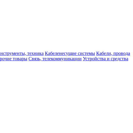
нструменты, техника
Кабеленесущие системы
Кабели, провода
рочие товары
Связь, телекоммуникации
Устройства и средства