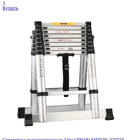
+
Купить
Стремянка телескопическая 2.6м (20018) SHTOK 376555