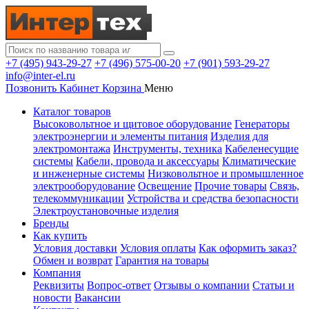
+7 (495) 943-29-27
+7 (496) 575-00-20
+7 (901) 593-29-27
info@inter-el.ru
Позвонить
Кабинет
Корзина
Меню
Каталог товаров
Высоковольтное и щитовое оборудование
Генераторы
электроэнергии и элементы питания
Изделия для
электромонтажа
Инструменты, техника
Кабеленесущие
системы
Кабели, провода и аксессуары
Климатические
и инженерные системы
Низковольтное и промышленное
электрооборудование
Освещение
Прочие товары
Связь,
телекоммуникации
Устройства и средства безопасности
Электроустановочные изделия
Бренды
Как купить
Условия доставки
Условия оплаты
Как оформить заказ?
Обмен и возврат
Гарантия на товары
Компания
Реквизиты
Вопрос-ответ
Отзывы о компании
Статьи и
новости
Вакансии