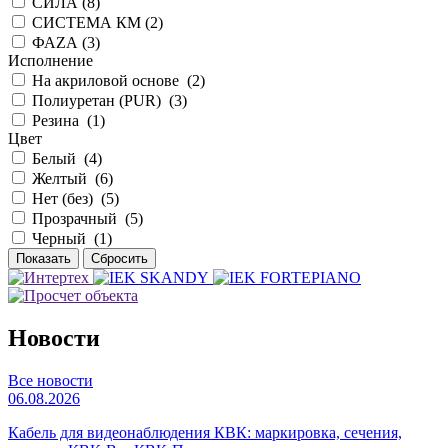
СИЛА (
8
)
СИСТЕМА КМ (
2
)
ФАZА (
3
)
Исполнение
На акриловой основе (
2
)
Полиуретан (PUR) (
3
)
Резина (
1
)
Цвет
Белый (
4
)
Желтый (
6
)
Нет (без) (
5
)
Прозрачный (
5
)
Черный (
1
)
Новости
Все новости
06.08.2026
Кабель для видеонаблюдения КВК: маркировка, сечения,