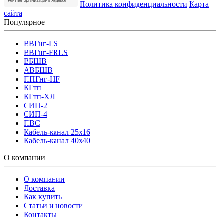
Политика конфиденциальности
Карта
сайта
Популярное
ВВГнг-LS
ВВГнг-FRLS
ВБШВ
АВБШВ
ППГнг-HF
КГтп
КГтп-ХЛ
СИП-2
СИП-4
ПВС
Кабель-канал 25х16
Кабель-канал 40х40
О компании
О компании
Доставка
Как купить
Статьи и новости
Контакты