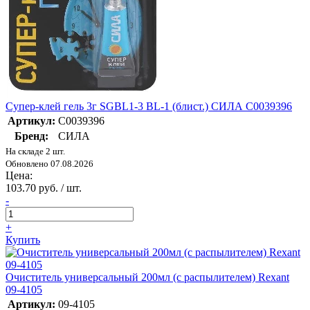
Супер-клей гель 3г SGBL1-3 BL-1 (блист.) СИЛА C0039396
Артикул:
C0039396
Бренд:
СИЛА
На складе 2 шт.
Обновлено 07.08.2026
Цена:
103.70 руб. / шт.
-
+
Купить
Очиститель универсальный 200мл (с распылителем) Rexant
09-4105
Артикул:
09-4105