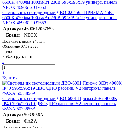
Светильник светодиодный ДВО-02 4565-ПРИЗМА 45Вт
6500К 4700лм 100лм/Вт 230В 595х595х19 универс. панель
NEOX 4690612037653
Артикул:
4690612037653
Бренд:
NEOX
Доступно к заказу 248 шт.
Обновлено 07.08.2026
Цена:
759.36 руб. / шт.
-
+
Купить
Светильник светодиодный ДВО-6001 Призма 36Вт 4000К
IP40 595х595х19 ДВО/ДПО рассеив. V2 негорюч.; панель
ФАZА 5033856A
Артикул:
5033856A
Бренд:
ФАZА
Доступно к заказу 427 шт.