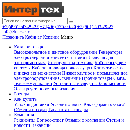
+7 (495) 943-29-27
+7 (496) 575-00-20
+7 (901) 593-29-27
info@inter-el.ru
Позвонить
Кабинет
Корзина
Меню
Каталог товаров
Высоковольтное и щитовое оборудование
Генераторы
электроэнергии и элементы питания
Изделия для
электромонтажа
Инструменты, техника
Кабеленесущие
системы
Кабели, провода и аксессуары
Климатические
и инженерные системы
Низковольтное и промышленное
электрооборудование
Освещение
Прочие товары
Связь,
телекоммуникации
Устройства и средства безопасности
Электроустановочные изделия
Бренды
Как купить
Условия доставки
Условия оплаты
Как оформить заказ?
Обмен и возврат
Гарантия на товары
Компания
Реквизиты
Вопрос-ответ
Отзывы о компании
Статьи и
новости
Вакансии