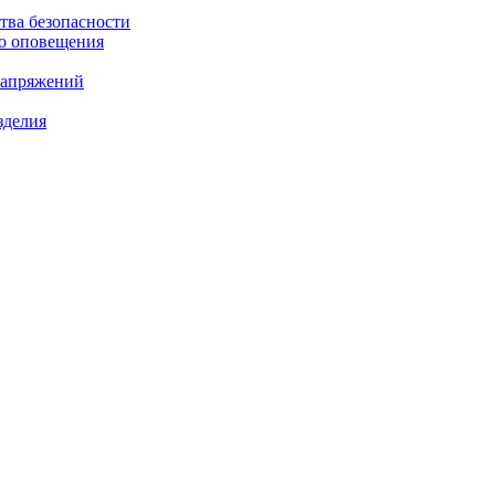
ства безопасности
о оповещения
напряжений
зделия