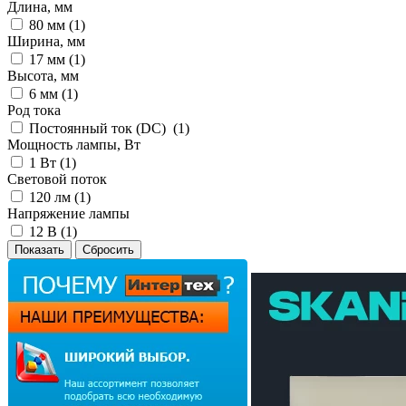
Длина, мм
80 мм (
1
)
Ширина, мм
17 мм (
1
)
Высота, мм
6 мм (
1
)
Род тока
Постоянный ток (DC) (
1
)
Мощность лампы, Вт
1 Вт (
1
)
Световой поток
120 лм (
1
)
Напряжение лампы
12 В (
1
)