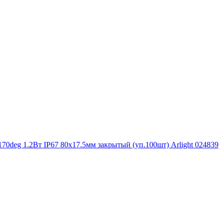
deg 1.2Вт IP67 80х17.5мм закрытый (уп.100шт) Arlight 024839