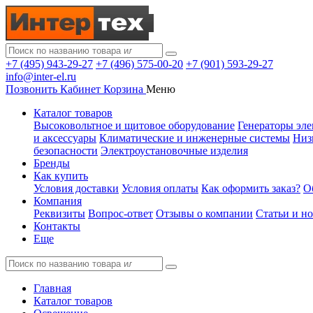
+7 (495) 943-29-27
+7 (496) 575-00-20
+7 (901) 593-29-27
info@inter-el.ru
Позвонить
Кабинет
Корзина
Меню
Каталог товаров
Высоковольтное и щитовое оборудование
Генераторы эле
и аксессуары
Климатические и инженерные системы
Низ
безопасности
Электроустановочные изделия
Бренды
Как купить
Условия доставки
Условия оплаты
Как оформить заказ?
О
Компания
Реквизиты
Вопрос-ответ
Отзывы о компании
Статьи и н
Контакты
Еще
Главная
Каталог товаров