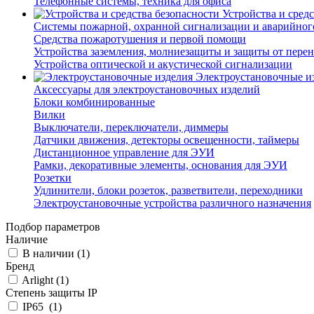
Телефонные системы, техника для офиса
Устройства и сред
Системы пожарной, охранной сигнализации и аварийног
Средства пожаротушения и первой помощи
Устройства заземления, молниезащиты и защиты от пере
Устройства оптической и акустической сигнализации
Электроустановочные и
Аксессуары для электроустановочных изделий
Блоки комбинированные
Вилки
Выключатели, переключатели, диммеры
Датчики движения, детекторы освещенности, таймеры
Дистанционное управление для ЭУИ
Рамки, декоративные элементы, основания для ЭУИ
Розетки
Удлинители, блоки розеток, разветвители, переходники
Электроустановочные устройства различного назначения
Подбор параметров
Наличие
В наличии (
1
)
Бренд
Arlight (
1
)
Степень защиты IP
IP65 (
1
)