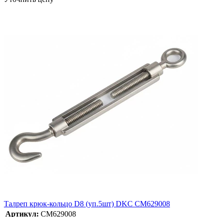
Талреп крюк-кольцо D8 (уп.5шт) DKC CM629008
Артикул:
CM629008