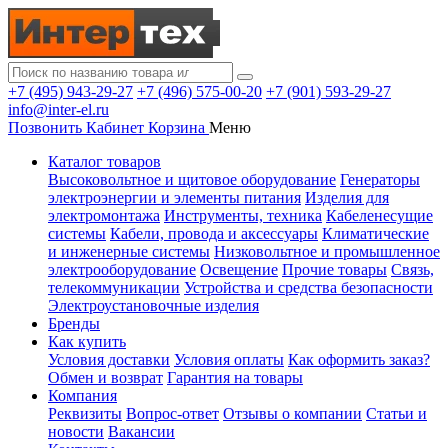
+7 (495) 943-29-27
+7 (496) 575-00-20
+7 (901) 593-29-27
info@inter-el.ru
Позвонить
Кабинет
Корзина
Меню
Каталог товаров
Высоковольтное и щитовое оборудование
Генераторы
электроэнергии и элементы питания
Изделия для
электромонтажа
Инструменты, техника
Кабеленесущие
системы
Кабели, провода и аксессуары
Климатические
и инженерные системы
Низковольтное и промышленное
электрооборудование
Освещение
Прочие товары
Связь,
телекоммуникации
Устройства и средства безопасности
Электроустановочные изделия
Бренды
Как купить
Условия доставки
Условия оплаты
Как оформить заказ?
Обмен и возврат
Гарантия на товары
Компания
Реквизиты
Вопрос-ответ
Отзывы о компании
Статьи и
новости
Вакансии