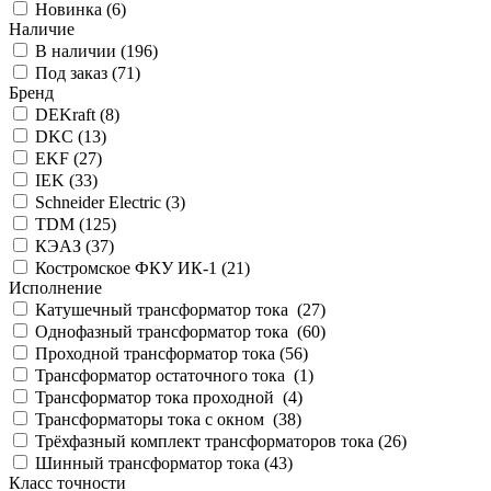
Новинка (
6
)
Наличие
В наличии (
196
)
Под заказ (
71
)
Бренд
DEKraft (
8
)
DKC (
13
)
EKF (
27
)
IEK (
33
)
Schneider Electric (
3
)
TDM (
125
)
КЭАЗ (
37
)
Костромское ФКУ ИК-1 (
21
)
Исполнение
Катушечный трансформатор тока (
27
)
Однофазный трансформатор тока (
60
)
Проходной трансформатор тока (
56
)
Трансформатор остаточного тока (
1
)
Трансформатор тока проходной (
4
)
Трансформаторы тока с окном (
38
)
Трёхфазный комплект трансформаторов тока (
26
)
Шинный трансформатор тока (
43
)
Класс точности