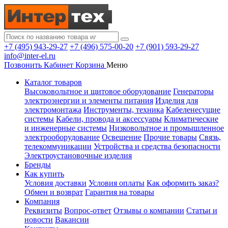
+7 (495) 943-29-27
+7 (496) 575-00-20
+7 (901) 593-29-27
info@inter-el.ru
Позвонить
Кабинет
Корзина
Меню
Каталог товаров
Высоковольтное и щитовое оборудование
Генераторы
электроэнергии и элементы питания
Изделия для
электромонтажа
Инструменты, техника
Кабеленесущие
системы
Кабели, провода и аксессуары
Климатические
и инженерные системы
Низковольтное и промышленное
электрооборудование
Освещение
Прочие товары
Связь,
телекоммуникации
Устройства и средства безопасности
Электроустановочные изделия
Бренды
Как купить
Условия доставки
Условия оплаты
Как оформить заказ?
Обмен и возврат
Гарантия на товары
Компания
Реквизиты
Вопрос-ответ
Отзывы о компании
Статьи и
новости
Вакансии