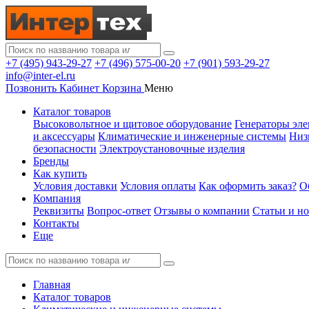
+7 (495) 943-29-27
+7 (496) 575-00-20
+7 (901) 593-29-27
info@inter-el.ru
Позвонить
Кабинет
Корзина
Меню
Каталог товаров
Высоковольтное и щитовое оборудование
Генераторы эле
и аксессуары
Климатические и инженерные системы
Низ
безопасности
Электроустановочные изделия
Бренды
Как купить
Условия доставки
Условия оплаты
Как оформить заказ?
О
Компания
Реквизиты
Вопрос-ответ
Отзывы о компании
Статьи и н
Контакты
Еще
Главная
Каталог товаров