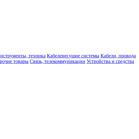
нструменты, техника
Кабеленесущие системы
Кабели, провода
рочие товары
Связь, телекоммуникации
Устройства и средства