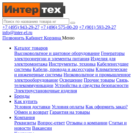
+7 (495) 943-29-27
+7 (496) 575-00-20
+7 (901) 593-29-27
info@inter-el.ru
Позвонить
Кабинет
Корзина
Меню
Каталог товаров
Высоковольтное и щитовое оборудование
Генераторы
электроэнергии и элементы питания
Изделия для
электромонтажа
Инструменты, техника
Кабеленесущие
системы
Кабели, провода и аксессуары
Климатические
и инженерные системы
Низковольтное и промышленное
электрооборудование
Освещение
Прочие товары
Связь,
телекоммуникации
Устройства и средства безопасности
Электроустановочные изделия
Бренды
Как купить
Условия доставки
Условия оплаты
Как оформить заказ?
Обмен и возврат
Гарантия на товары
Компания
Реквизиты
Вопрос-ответ
Отзывы о компании
Статьи и
новости
Вакансии