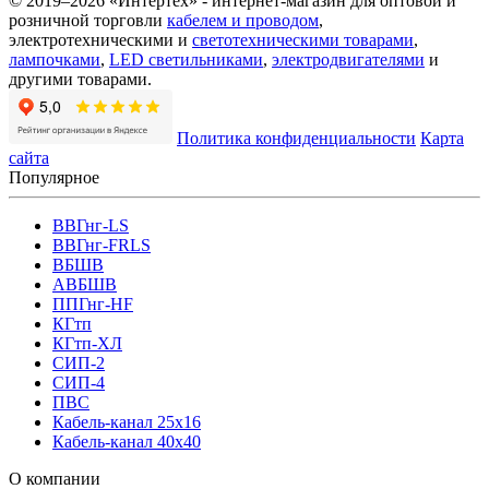
© 2019–2026 «Интертех» - интернет-магазин для оптовой и
розничной торговли
кабелем и проводом
,
электротехническими и
светотехническими товарами
,
лампочками
,
LED светильниками
,
электродвигателями
и
другими товарами.
Политика конфиденциальности
Карта
сайта
Популярное
ВВГнг-LS
ВВГнг-FRLS
ВБШВ
АВБШВ
ППГнг-HF
КГтп
КГтп-ХЛ
СИП-2
СИП-4
ПВС
Кабель-канал 25х16
Кабель-канал 40х40
О компании