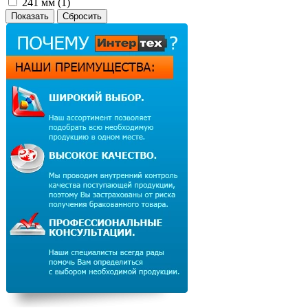
241 мм (
1
)