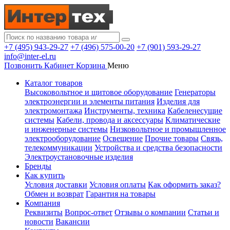
+7 (495) 943-29-27
+7 (496) 575-00-20
+7 (901) 593-29-27
info@inter-el.ru
Позвонить
Кабинет
Корзина
Меню
Каталог товаров
Высоковольтное и щитовое оборудование
Генераторы
электроэнергии и элементы питания
Изделия для
электромонтажа
Инструменты, техника
Кабеленесущие
системы
Кабели, провода и аксессуары
Климатические
и инженерные системы
Низковольтное и промышленное
электрооборудование
Освещение
Прочие товары
Связь,
телекоммуникации
Устройства и средства безопасности
Электроустановочные изделия
Бренды
Как купить
Условия доставки
Условия оплаты
Как оформить заказ?
Обмен и возврат
Гарантия на товары
Компания
Реквизиты
Вопрос-ответ
Отзывы о компании
Статьи и
новости
Вакансии