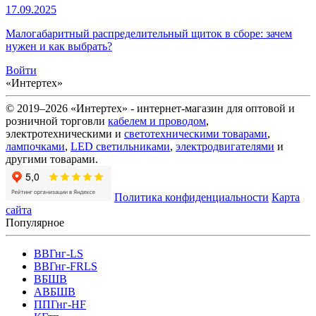
17.09.2025
Малогабаритный распределительный щиток в сборе: зачем
нужен и как выбрать?
Войти
«Интертех»
© 2019–2026 «Интертех» - интернет-магазин для оптовой и
розничной торговли
кабелем и проводом
,
электротехническими и
светотехническими товарами
,
лампочками
,
LED светильниками
,
электродвигателями
и
другими товарами.
Политика конфиденциальности
Карта
сайта
Популярное
ВВГнг-LS
ВВГнг-FRLS
ВБШВ
АВБШВ
ППГнг-HF