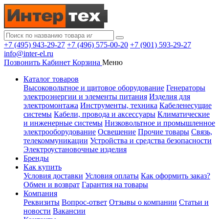
+7 (495) 943-29-27
+7 (496) 575-00-20
+7 (901) 593-29-27
info@inter-el.ru
Позвонить
Кабинет
Корзина
Меню
Каталог товаров
Высоковольтное и щитовое оборудование
Генераторы
электроэнергии и элементы питания
Изделия для
электромонтажа
Инструменты, техника
Кабеленесущие
системы
Кабели, провода и аксессуары
Климатические
и инженерные системы
Низковольтное и промышленное
электрооборудование
Освещение
Прочие товары
Связь,
телекоммуникации
Устройства и средства безопасности
Электроустановочные изделия
Бренды
Как купить
Условия доставки
Условия оплаты
Как оформить заказ?
Обмен и возврат
Гарантия на товары
Компания
Реквизиты
Вопрос-ответ
Отзывы о компании
Статьи и
новости
Вакансии