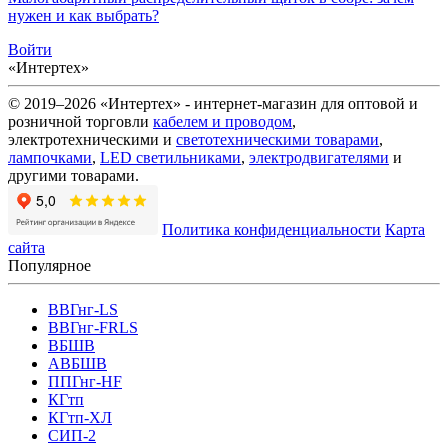
нужен и как выбрать?
Войти
«Интертех»
© 2019–2026 «Интертех» - интернет-магазин для оптовой и
розничной торговли
кабелем и проводом
,
электротехническими и
светотехническими товарами
,
лампочками
,
LED светильниками
,
электродвигателями
и
другими товарами.
Политика конфиденциальности
Карта
сайта
Популярное
ВВГнг-LS
ВВГнг-FRLS
ВБШВ
АВБШВ
ППГнг-HF
КГтп
КГтп-ХЛ
СИП-2