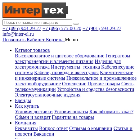
+7 (495) 943-29-27
+7 (496) 575-00-20
+7 (901) 593-29-27
info@inter-el.ru
Позвонить
Кабинет
Корзина
Меню
Каталог товаров
Высоковольтное и щитовое оборудование
Генераторы
электроэнергии и элементы питания
Изделия для
электромонтажа
Инструменты, техника
Кабеленесущие
системы
Кабели, провода и аксессуары
Климатические
и инженерные системы
Низковольтное и промышленное
электрооборудование
Освещение
Прочие товары
Связь,
телекоммуникации
Устройства и средства безопасности
Электроустановочные изделия
Бренды
Как купить
Условия доставки
Условия оплаты
Как оформить заказ?
Обмен и возврат
Гарантия на товары
Компания
Реквизиты
Вопрос-ответ
Отзывы о компании
Статьи и
новости
Вакансии