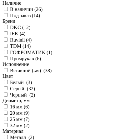
Наличие
В наличии (
26
)
Под заказ (
14
)
Бренд
DKC (
12
)
IEK (
4
)
Ruvinil (
4
)
TDM (
14
)
ГОФРОМАТИК (
1
)
Промрукав (
6
)
Исполнение
Вставной (-ая) (
38
)
Цвет
Белый (
3
)
Серый (
32
)
Черный (
2
)
Диаметр, мм
16 мм (
6
)
20 мм (
9
)
25 мм (
7
)
32 мм (
2
)
Материал
Металл (
2
)