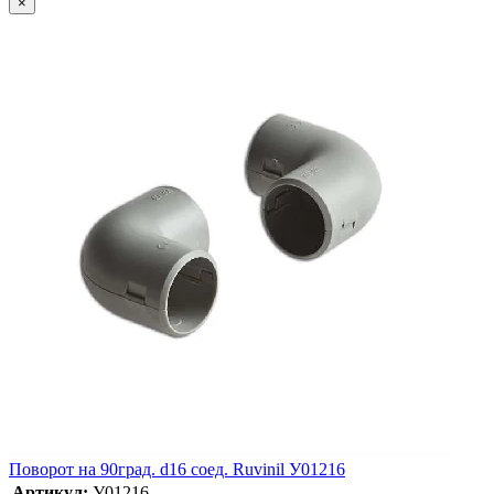
×
Поворот на 90град. d16 соед. Ruvinil У01216
Артикул:
У01216