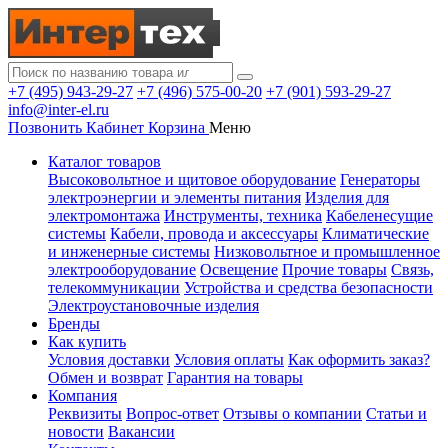
+7 (495) 943-29-27
+7 (496) 575-00-20
+7 (901) 593-29-27
info@inter-el.ru
Позвонить
Кабинет
Корзина
Меню
Каталог товаров
Высоковольтное и щитовое оборудование
Генераторы
электроэнергии и элементы питания
Изделия для
электромонтажа
Инструменты, техника
Кабеленесущие
системы
Кабели, провода и аксессуары
Климатические
и инженерные системы
Низковольтное и промышленное
электрооборудование
Освещение
Прочие товары
Связь,
телекоммуникации
Устройства и средства безопасности
Электроустановочные изделия
Бренды
Как купить
Условия доставки
Условия оплаты
Как оформить заказ?
Обмен и возврат
Гарантия на товары
Компания
Реквизиты
Вопрос-ответ
Отзывы о компании
Статьи и
новости
Вакансии