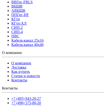
ВВГнг-FRLS
ВБШВ
АВБШВ
ППГнг-HF
КГтп
КГтп-ХЛ
СИП-2
СИП-4
ПВС
Кабель-канал 25х16
Кабель-канал 40х40
О компании
О компании
Доставка
Как купить
Статьи и новости
Контакты
Контакты
+7 (495) 943-29-27
+7 (496) 575-00-20