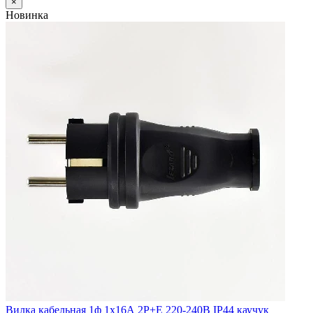
×
Новинка
Вилка кабельная 1ф 1х16А 2P+E 220-240В IP44 каучук