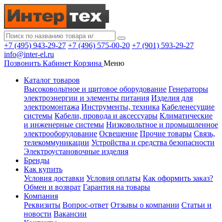
+7 (495) 943-29-27
+7 (496) 575-00-20
+7 (901) 593-29-27
info@inter-el.ru
Позвонить
Кабинет
Корзина
Меню
Каталог товаров
Высоковольтное и щитовое оборудование
Генераторы
электроэнергии и элементы питания
Изделия для
электромонтажа
Инструменты, техника
Кабеленесущие
системы
Кабели, провода и аксессуары
Климатические
и инженерные системы
Низковольтное и промышленное
электрооборудование
Освещение
Прочие товары
Связь,
телекоммуникации
Устройства и средства безопасности
Электроустановочные изделия
Бренды
Как купить
Условия доставки
Условия оплаты
Как оформить заказ?
Обмен и возврат
Гарантия на товары
Компания
Реквизиты
Вопрос-ответ
Отзывы о компании
Статьи и
новости
Вакансии