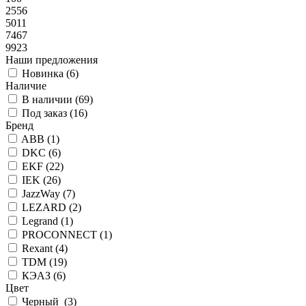
2556
5011
7467
9923
Наши предложения
Новинка (
6
)
Наличие
В наличии (
69
)
Под заказ (
16
)
Бренд
ABB (
1
)
DKC (
6
)
EKF (
22
)
IEK (
26
)
JazzWay (
7
)
LEZARD (
2
)
Legrand (
1
)
PROCONNECT (
1
)
Rexant (
4
)
TDM (
19
)
КЭАЗ (
6
)
Цвет
Черный (
3
)