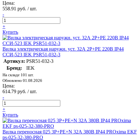
Цена:
558.91 руб. / шт.
-
+
Купить
Вилка электрическая наружн. уст. 32А 2P+PE 220В IP44
ССИ-523 IEK PSR51-032-3
Артикул:
PSR51-032-3
Бренд:
IEK
На складе 101 шт.
Обновлено 01.08.2026
Цена:
614.79 руб. / шт.
-
+
Купить
Вилка переносная 025 3Р+РЕ+N 32А 380В IP44 PROxima EKF
ps-025-32-380-PRO