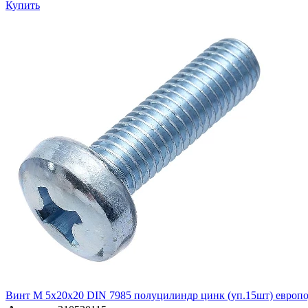
Купить
Винт М 5х20х20 DIN 7985 полуцилиндр цинк (уп.15шт) евр