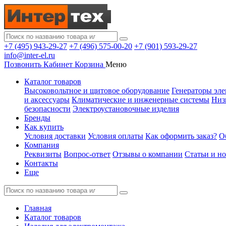
+7 (495) 943-29-27
+7 (496) 575-00-20
+7 (901) 593-29-27
info@inter-el.ru
Позвонить
Кабинет
Корзина
Меню
Каталог товаров
Высоковольтное и щитовое оборудование
Генераторы эле
и аксессуары
Климатические и инженерные системы
Низ
безопасности
Электроустановочные изделия
Бренды
Как купить
Условия доставки
Условия оплаты
Как оформить заказ?
О
Компания
Реквизиты
Вопрос-ответ
Отзывы о компании
Статьи и н
Контакты
Еще
Главная
Каталог товаров