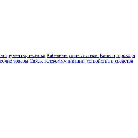
нструменты, техника
Кабеленесущие системы
Кабели, провода
рочие товары
Связь, телекоммуникации
Устройства и средства