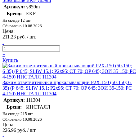
StreamLine EKF y859m
Артикул:
y859m
Бренд:
EKF
На складе 12 шт.
Обновлено 10.08.2026
Цена:
211.23 руб. / шт.
-
+
Купить
Зажим ответвительный прокалывающий P2X-150 (50-150; 6-
35) (Р 645; SLIW 15.1; P2х95; СТ 70; OP 645; ЗОИ 35-150; PC
4-150) ИНСТАЛЛ 111304
Артикул:
111304
Бренд:
ИНСТАЛЛ
На складе 215 шт.
Обновлено 10.08.2026
Цена:
226.96 руб. / шт.
-