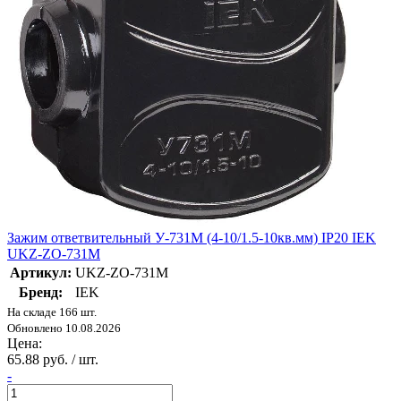
Зажим ответвительный У-731М (4-10/1.5-10кв.мм) IP20 IEK
UKZ-ZO-731M
Артикул:
UKZ-ZO-731M
Бренд:
IEK
На складе 166 шт.
Обновлено 10.08.2026
Цена:
65.88 руб. / шт.
-