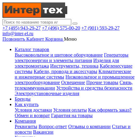
+7 (495) 943-29-27
+7 (496) 575-00-20
+7 (901) 593-29-27
info@inter-el.ru
Позвонить
Кабинет
Корзина
Меню
Каталог товаров
Высоковольтное и щитовое оборудование
Генераторы
электроэнергии и элементы питания
Изделия для
электромонтажа
Инструменты, техника
Кабеленесущие
системы
Кабели, провода и аксессуары
Климатические
и инженерные системы
Низковольтное и промышленное
электрооборудование
Освещение
Прочие товары
Связь,
телекоммуникации
Устройства и средства безопасности
Электроустановочные изделия
Бренды
Как купить
Условия доставки
Условия оплаты
Как оформить заказ?
Обмен и возврат
Гарантия на товары
Компания
Реквизиты
Вопрос-ответ
Отзывы о компании
Статьи и
новости
Вакансии