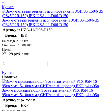
+
Купить
Зажим ответвительный изолированный ЗОИ 35-150/6-35
(P645/P2R-150) IEK UZA-11-D06-D150
Артикул:
UZA-11-D06-D150
Бренд:
IEK
На складе 2183 шт.
Обновлено 10.08.2026
Цена:
271.28 руб. / шт.
-
+
Купить
Новинка
Зажим прокалывающий ответвительный P1X-95N 16-
95кв.мм/1.5-10кв.мм ( СИП/голый провод) EKF p-1x-95n
Артикул:
p-1x-95n
Бренд:
EKF
На складе 298 шт.