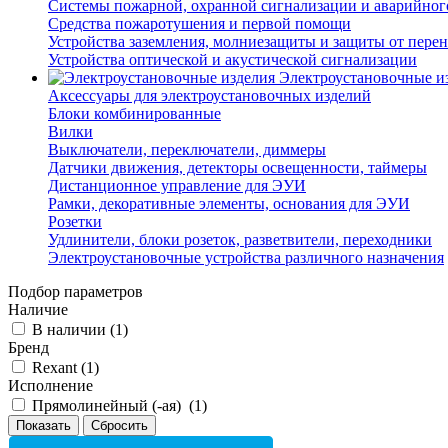
Системы пожарной, охранной сигнализации и аварийног
Средства пожаротушения и первой помощи
Устройства заземления, молниезащиты и защиты от пере
Устройства оптической и акустической сигнализации
Электроустановочные и
Аксессуары для электроустановочных изделий
Блоки комбинированные
Вилки
Выключатели, переключатели, диммеры
Датчики движения, детекторы освещенности, таймеры
Дистанционное управление для ЭУИ
Рамки, декоративные элементы, основания для ЭУИ
Розетки
Удлинители, блоки розеток, разветвители, переходники
Электроустановочные устройства различного назначения
Подбор параметров
Наличие
В наличии (
1
)
Бренд
Rexant (
1
)
Исполнение
Прямолинейный (-ая) (
1
)