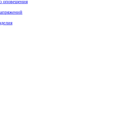
о оповещения
напряжений
зделия