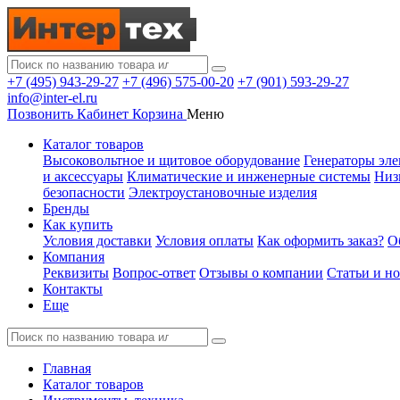
+7 (495) 943-29-27
+7 (496) 575-00-20
+7 (901) 593-29-27
info@inter-el.ru
Позвонить
Кабинет
Корзина
Меню
Каталог товаров
Высоковольтное и щитовое оборудование
Генераторы эле
и аксессуары
Климатические и инженерные системы
Низ
безопасности
Электроустановочные изделия
Бренды
Как купить
Условия доставки
Условия оплаты
Как оформить заказ?
О
Компания
Реквизиты
Вопрос-ответ
Отзывы о компании
Статьи и н
Контакты
Еще
Главная
Каталог товаров