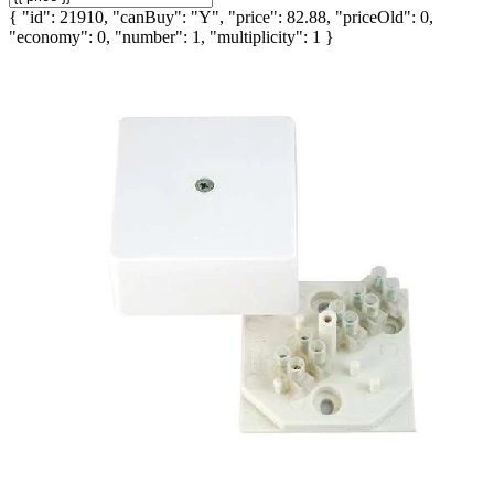
{ "id": 21910, "canBuy": "Y", "price": 82.88, "priceOld": 0,
"economy": 0, "number": 1, "multiplicity": 1 }