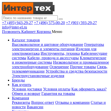
+7 (495) 943-29-27
+7 (496) 575-00-20
+7 (901) 593-29-27
info@inter-el.ru
Позвонить
Кабинет
Корзина
Меню
Каталог товаров
Высоковольтное и щитовое оборудование
Генераторы
электроэнергии и элементы питания
Изделия для
электромонтажа
Инструменты, техника
Кабеленесущие
системы
Кабели, провода и аксессуары
Климатические
и инженерные системы
Низковольтное и промышленное
электрооборудование
Освещение
Прочие товары
Связь,
телекоммуникации
Устройства и средства безопасности
Электроустановочные изделия
Бренды
Как купить
Условия доставки
Условия оплаты
Как оформить заказ?
Обмен и возврат
Гарантия на товары
Компания
Реквизиты
Вопрос-ответ
Отзывы о компании
Статьи и
новости
Вакансии