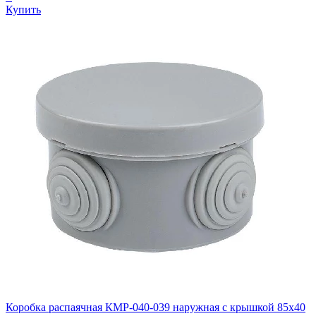
Купить
Коробка распаячная КМР-040-039 наружная с крышкой 85х40