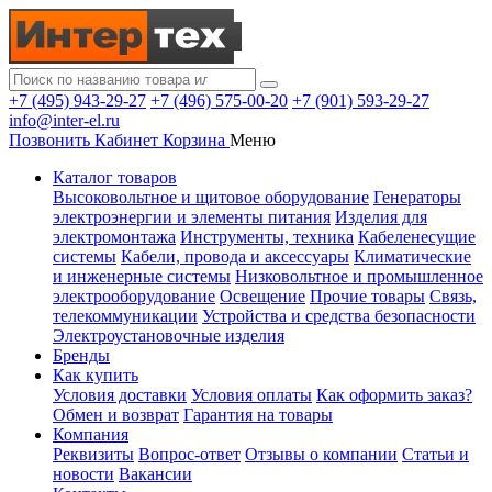
+7 (495) 943-29-27
+7 (496) 575-00-20
+7 (901) 593-29-27
info@inter-el.ru
Позвонить
Кабинет
Корзина
Меню
Каталог товаров
Высоковольтное и щитовое оборудование
Генераторы
электроэнергии и элементы питания
Изделия для
электромонтажа
Инструменты, техника
Кабеленесущие
системы
Кабели, провода и аксессуары
Климатические
и инженерные системы
Низковольтное и промышленное
электрооборудование
Освещение
Прочие товары
Связь,
телекоммуникации
Устройства и средства безопасности
Электроустановочные изделия
Бренды
Как купить
Условия доставки
Условия оплаты
Как оформить заказ?
Обмен и возврат
Гарантия на товары
Компания
Реквизиты
Вопрос-ответ
Отзывы о компании
Статьи и
новости
Вакансии