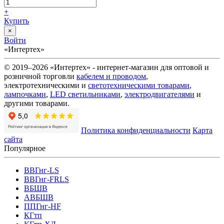
+
Купить
×
Войти
«Интертех»
© 2019–2026 «Интертех» - интернет-магазин для оптовой и
розничной торговли
кабелем и проводом
,
электротехническими и
светотехническими товарами
,
лампочками
,
LED светильниками
,
электродвигателями
и
другими товарами.
Политика конфиденциальности
Карта
сайта
Популярное
ВВГнг-LS
ВВГнг-FRLS
ВБШВ
АВБШВ
ППГнг-HF
КГтп