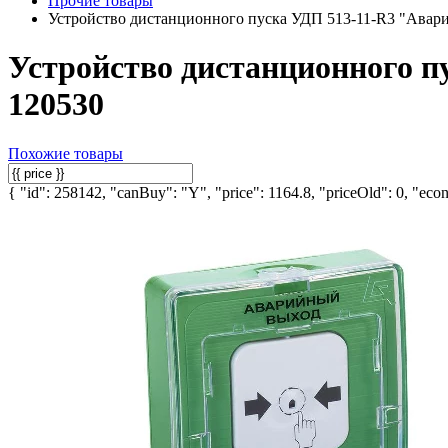
Прочие товары
Устройство дистанционного пуска УДП 513-11-R3 "Авари
Устройство дистанционного п
120530
Похожие товары
{ "id": 258142, "canBuy": "Y", "price": 1164.8, "priceOld": 0, "econ