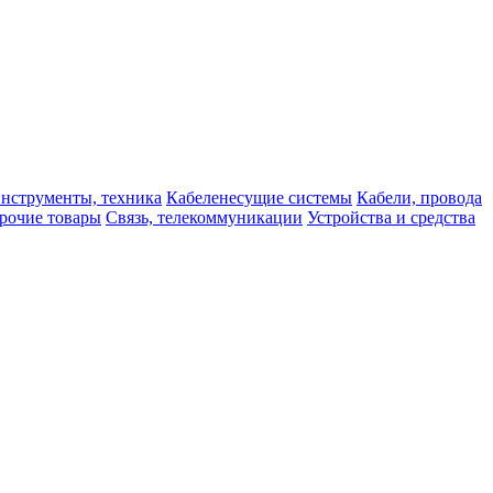
нструменты, техника
Кабеленесущие системы
Кабели, провода
рочие товары
Связь, телекоммуникации
Устройства и средства