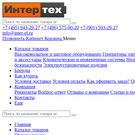
+7 (495) 943-29-27
+7 (496) 575-00-20
+7 (901) 593-29-27
info@inter-el.ru
Позвонить
Кабинет
Корзина
Меню
Каталог товаров
Высоковольтное и щитовое оборудование
Генераторы эле
и аксессуары
Климатические и инженерные системы
Низ
безопасности
Электроустановочные изделия
Бренды
Как купить
Условия доставки
Условия оплаты
Как оформить заказ?
О
Компания
Реквизиты
Вопрос-ответ
Отзывы о компании
Статьи и н
Контакты
Еще
Главная
Каталог товаров