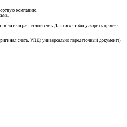
портную компанию.
сьма.
тв на наш расчетный счет. Для того чтобы ускорить процесс
оригинал счета, УПД( универсально передаточный документ)).