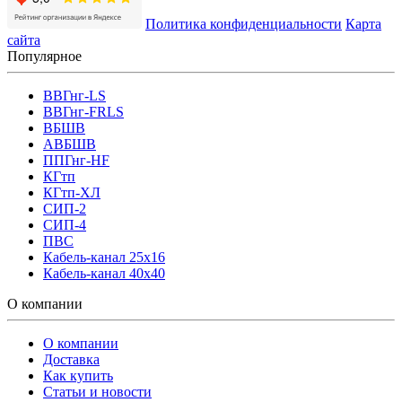
Политика конфиденциальности
Карта
сайта
Популярное
ВВГнг-LS
ВВГнг-FRLS
ВБШВ
АВБШВ
ППГнг-HF
КГтп
КГтп-ХЛ
СИП-2
СИП-4
ПВС
Кабель-канал 25х16
Кабель-канал 40х40
О компании
О компании
Доставка
Как купить
Статьи и новости