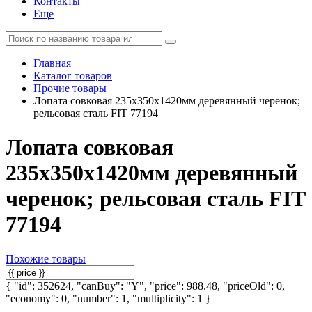
Контакты
Еще
Главная
Каталог товаров
Прочие товары
Лопата совковая 235х350х1420мм деревянный черенок;
рельсовая сталь FIT 77194
Лопата совковая
235х350х1420мм деревянный
черенок; рельсовая сталь FIT
77194
Похожие товары
{ "id": 352624, "canBuy": "Y", "price": 988.48, "priceOld": 0,
"economy": 0, "number": 1, "multiplicity": 1 }