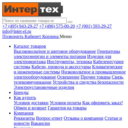
+7 (495) 943-29-27
+7 (496) 575-00-20
+7 (901) 593-29-27
info@inter-el.ru
Позвонить
Кабинет
Корзина
Меню
Каталог товаров
Высоковольтное и щитовое оборудование
Генераторы
электроэнергии и элементы питания
Изделия для
электромонтажа
Инструменты, техника
Кабеленесущие
системы
Кабели, провода и аксессуары
Климатические
и инженерные системы
Низковольтное и промышленное
электрооборудование
Освещение
Прочие товары
Связь,
телекоммуникации
Устройства и средства безопасности
Электроустановочные изделия
Бренды
Как купить
Условия доставки
Условия оплаты
Как оформить заказ?
Обмен и возврат
Гарантия на товары
Компания
Реквизиты
Вопрос-ответ
Отзывы о компании
Статьи и
новости
Вакансии