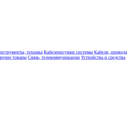
нструменты, техника
Кабеленесущие системы
Кабели, провода
рочие товары
Связь, телекоммуникации
Устройства и средства