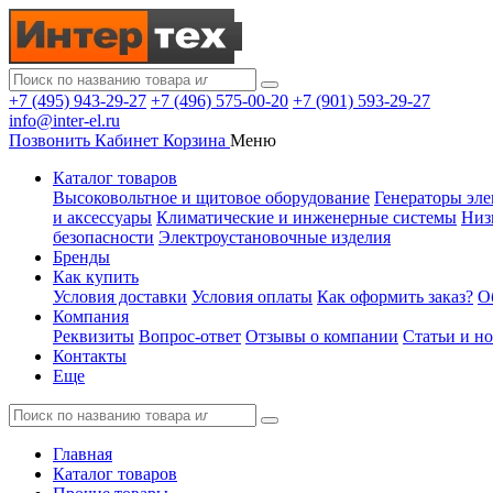
+7 (495) 943-29-27
+7 (496) 575-00-20
+7 (901) 593-29-27
info@inter-el.ru
Позвонить
Кабинет
Корзина
Меню
Каталог товаров
Высоковольтное и щитовое оборудование
Генераторы эле
и аксессуары
Климатические и инженерные системы
Низ
безопасности
Электроустановочные изделия
Бренды
Как купить
Условия доставки
Условия оплаты
Как оформить заказ?
О
Компания
Реквизиты
Вопрос-ответ
Отзывы о компании
Статьи и н
Контакты
Еще
Главная
Каталог товаров