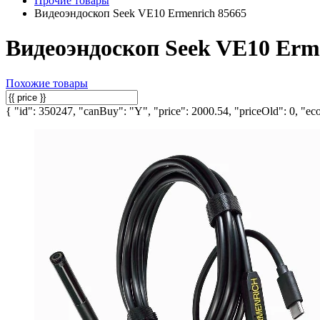
Прочие товары
Видеоэндоскоп Seek VE10 Ermenrich 85665
Видеоэндоскоп Seek VE10 Erm
Похожие товары
{ "id": 350247, "canBuy": "Y", "price": 2000.54, "priceOld": 0, "eco