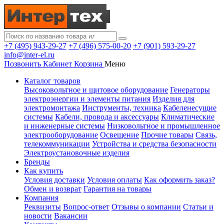
+7 (495) 943-29-27
+7 (496) 575-00-20
+7 (901) 593-29-27
info@inter-el.ru
Позвонить
Кабинет
Корзина
Меню
Каталог товаров
Высоковольтное и щитовое оборудование
Генераторы
электроэнергии и элементы питания
Изделия для
электромонтажа
Инструменты, техника
Кабеленесущие
системы
Кабели, провода и аксессуары
Климатические
и инженерные системы
Низковольтное и промышленное
электрооборудование
Освещение
Прочие товары
Связь,
телекоммуникации
Устройства и средства безопасности
Электроустановочные изделия
Бренды
Как купить
Условия доставки
Условия оплаты
Как оформить заказ?
Обмен и возврат
Гарантия на товары
Компания
Реквизиты
Вопрос-ответ
Отзывы о компании
Статьи и
новости
Вакансии