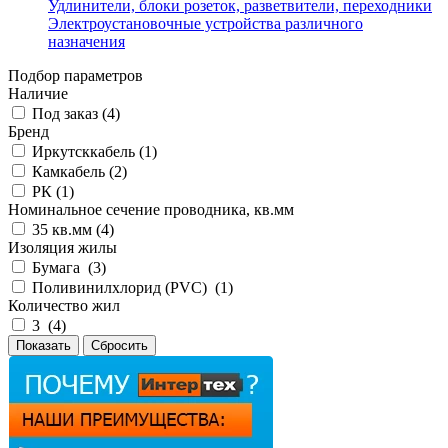
Удлинители, блоки розеток, разветвители, переходники
Электроустановочные устройства различного
назначения
Подбор параметров
Наличие
Под заказ (
4
)
Бренд
Иркутсккабель (
1
)
Камкабель (
2
)
РК (
1
)
Номинальное сечение проводника, кв.мм
35 кв.мм (
4
)
Изоляция жилы
Бумага (
3
)
Поливинилхлорид (PVC) (
1
)
Количество жил
3 (
4
)