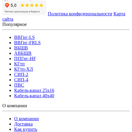
Политика конфиденциальности
Карта
сайта
Популярное
ВВГнг-LS
ВВГнг-FRLS
ВБШВ
АВБШВ
ППГнг-HF
КГтп
КГтп-ХЛ
СИП-2
СИП-4
ПВС
Кабель-канал 25х16
Кабель-канал 40х40
О компании
О компании
Доставка
Как купить