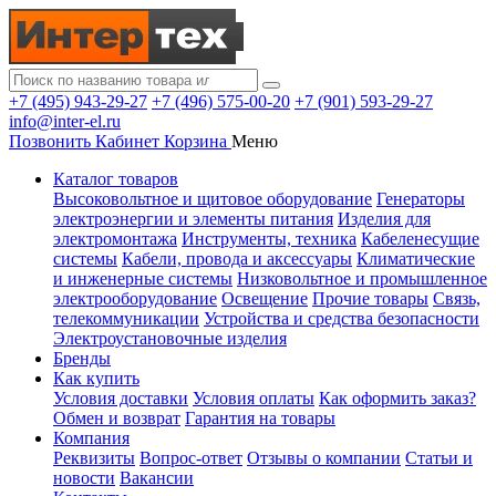
+7 (495) 943-29-27
+7 (496) 575-00-20
+7 (901) 593-29-27
info@inter-el.ru
Позвонить
Кабинет
Корзина
Меню
Каталог товаров
Высоковольтное и щитовое оборудование
Генераторы
электроэнергии и элементы питания
Изделия для
электромонтажа
Инструменты, техника
Кабеленесущие
системы
Кабели, провода и аксессуары
Климатические
и инженерные системы
Низковольтное и промышленное
электрооборудование
Освещение
Прочие товары
Связь,
телекоммуникации
Устройства и средства безопасности
Электроустановочные изделия
Бренды
Как купить
Условия доставки
Условия оплаты
Как оформить заказ?
Обмен и возврат
Гарантия на товары
Компания
Реквизиты
Вопрос-ответ
Отзывы о компании
Статьи и
новости
Вакансии