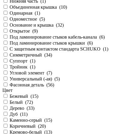
Нижняя часть (
1
)
Объединенная крышка (
10
)
Одинарная (
1
)
Одноместное (
5
)
Основание и крышка (
32
)
Открытое (
9
)
Под ламинирование стыков кабель-канала (
6
)
Под ламинирование стыков крышки (
6
)
С защитным контактом стандарта SCHUKO (
1
)
Симметричный (
34
)
Суппорт (
1
)
Тройник (
1
)
Угловой элемент (
7
)
Универсальный (-ая) (
5
)
Фасонная деталь (
56
)
Цвет
Бежевый (
15
)
Белый (
72
)
Дерево (
33
)
Дуб (
11
)
Каменно-серый (
15
)
Коричневый (
20
)
Кремово-белый (
13
)