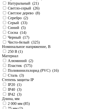
Натуральный (
21
)
Светло-серый (
26
)
Светлое дерево (
8
)
Серебро (
2
)
Серый (
33
)
Синий (
5
)
Сосна (
14
)
Черный (
17
)
Чисто-белый (
325
)
Номинальное напряжение, В
250 В (
1
)
Материал
Алюминий (
2
)
Пластик (
575
)
Поливинилхлорид (PVC) (
16
)
Сталь (
3
)
Степень защиты IP
IP20 (
1
)
IP40 (
3
)
IP42 (
3
)
Длина, мм
2 000 мм (
85
)
75 мм (
2
)