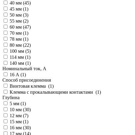
40 мм (
45
)
45 мм (
1
)
50 мм (
3
)
55 мм (
2
)
60 мм (
47
)
70 мм (
1
)
78 мм (
1
)
80 мм (
22
)
100 мм (
5
)
114 мм (
1
)
140 мм (
1
)
Номинальный ток, А
16 А (
1
)
Способ присоединения
Винтовая клемма (
1
)
Клемма с прокалывающими контактами (
1
)
Глубина
5 мм (
1
)
10 мм (
30
)
12 мм (
7
)
15 мм (
1
)
16 мм (
30
)
17 мм (
14
)