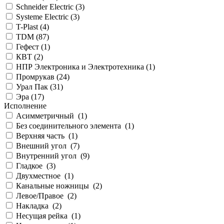
Schneider Electric (
3
)
Systeme Electric (
3
)
T-Plast (
4
)
TDM (
87
)
Гефест (
1
)
КВТ (
2
)
НПР Электроника и Электротехника (
1
)
Промрукав (
24
)
Урал Пак (
31
)
Эра (
17
)
Исполнение
Асимметричный (
1
)
Без соединительного элемента (
1
)
Верхняя часть (
1
)
Внешний угол (
7
)
Внутренний угол (
9
)
Гладкое (
3
)
Двухместное (
1
)
Канальные ножницы (
2
)
Левое/Правое (
2
)
Накладка (
2
)
Несущая рейка (
1
)