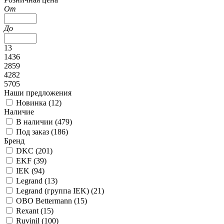
От
До
13
1436
2859
4282
5705
Наши предложения
Новинка (
12
)
Наличие
В наличии (
479
)
Под заказ (
186
)
Бренд
DKC (
201
)
EKF (
39
)
IEK (
94
)
Legrand (
13
)
Legrand (группа IEK) (
21
)
OBO Bettermann (
15
)
Rexant (
15
)
Ruvinil (
100
)