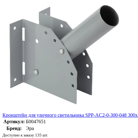
Кронштейн для уличного светильника SPP-AC2-0-300-048 300х
Артикул:
Б0047651
Бренд:
Эра
Доступно к заказу 135 шт.