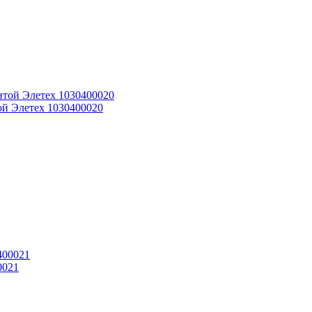
ой Элетех 1030400020
0021