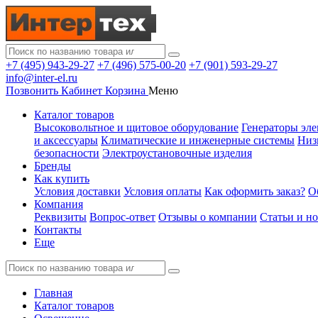
+7 (495) 943-29-27
+7 (496) 575-00-20
+7 (901) 593-29-27
info@inter-el.ru
Позвонить
Кабинет
Корзина
Меню
Каталог товаров
Высоковольтное и щитовое оборудование
Генераторы эле
и аксессуары
Климатические и инженерные системы
Низ
безопасности
Электроустановочные изделия
Бренды
Как купить
Условия доставки
Условия оплаты
Как оформить заказ?
О
Компания
Реквизиты
Вопрос-ответ
Отзывы о компании
Статьи и н
Контакты
Еще
Главная
Каталог товаров