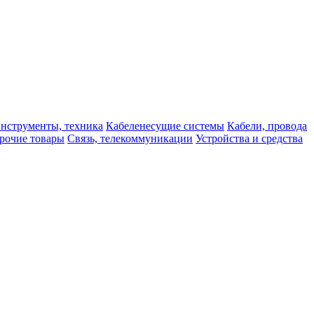
нструменты, техника
Кабеленесущие системы
Кабели, провода
рочие товары
Связь, телекоммуникации
Устройства и средства