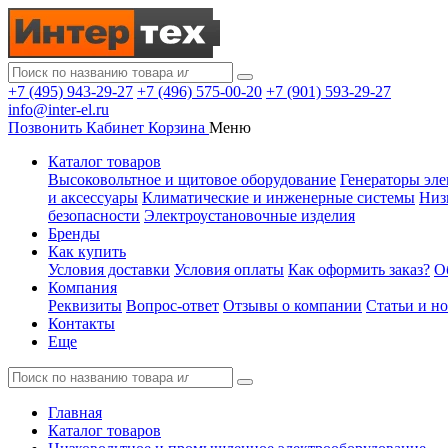
+7 (495) 943-29-27
+7 (496) 575-00-20
+7 (901) 593-29-27
info@inter-el.ru
Позвонить
Кабинет
Корзина
Меню
Каталог товаров
Высоковольтное и щитовое оборудование
Генераторы эле
и аксессуары
Климатические и инженерные системы
Низ
безопасности
Электроустановочные изделия
Бренды
Как купить
Условия доставки
Условия оплаты
Как оформить заказ?
О
Компания
Реквизиты
Вопрос-ответ
Отзывы о компании
Статьи и н
Контакты
Еще
Главная
Каталог товаров