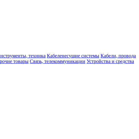
нструменты, техника
Кабеленесущие системы
Кабели, провода
рочие товары
Связь, телекоммуникации
Устройства и средства