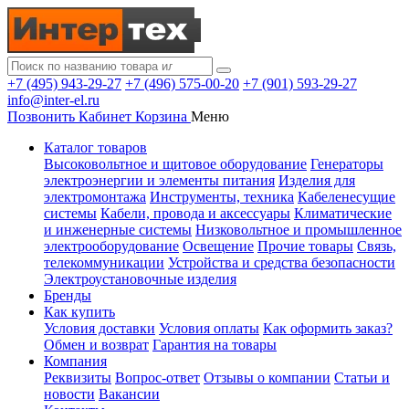
+7 (495) 943-29-27
+7 (496) 575-00-20
+7 (901) 593-29-27
info@inter-el.ru
Позвонить
Кабинет
Корзина
Меню
Каталог товаров
Высоковольтное и щитовое оборудование
Генераторы
электроэнергии и элементы питания
Изделия для
электромонтажа
Инструменты, техника
Кабеленесущие
системы
Кабели, провода и аксессуары
Климатические
и инженерные системы
Низковольтное и промышленное
электрооборудование
Освещение
Прочие товары
Связь,
телекоммуникации
Устройства и средства безопасности
Электроустановочные изделия
Бренды
Как купить
Условия доставки
Условия оплаты
Как оформить заказ?
Обмен и возврат
Гарантия на товары
Компания
Реквизиты
Вопрос-ответ
Отзывы о компании
Статьи и
новости
Вакансии