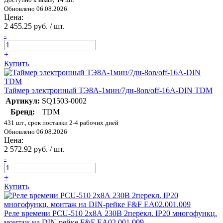
Обновлено 06.08.2026
Цена:
2 455.25 руб. / шт.
-
+
Купить
Таймер электронный ТЭ8A-1мин/7дн-8on/off-16А-DIN TDM
Артикул:
SQ1503-0002
Бренд:
TDM
431 шт., срок поставки 2-4 рабочих дней
Обновлено 06.08.2026
Цена:
2 572.92 руб. / шт.
-
+
Купить
Реле времени PCU-510 2х8А 230В 2перекл. IP20 многофункц.
монтаж на DIN-рейке F&F EA02.001.009