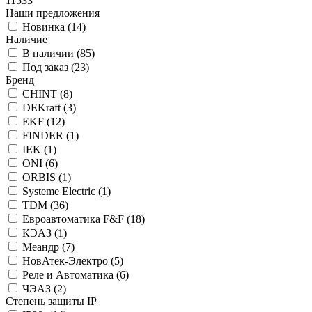
11533
Наши предложения
Новинка (
14
)
Наличие
В наличии (
85
)
Под заказ (
23
)
Бренд
CHINT (
8
)
DEKraft (
3
)
EKF (
12
)
FINDER (
1
)
IEK (
1
)
ONI (
6
)
ORBIS (
1
)
Systeme Electric (
1
)
TDM (
36
)
Евроавтоматика F&F (
18
)
КЭАЗ (
1
)
Меандр (
7
)
НовАтек-Электро (
5
)
Реле и Автоматика (
6
)
ЧЭАЗ (
2
)
Степень защиты IP