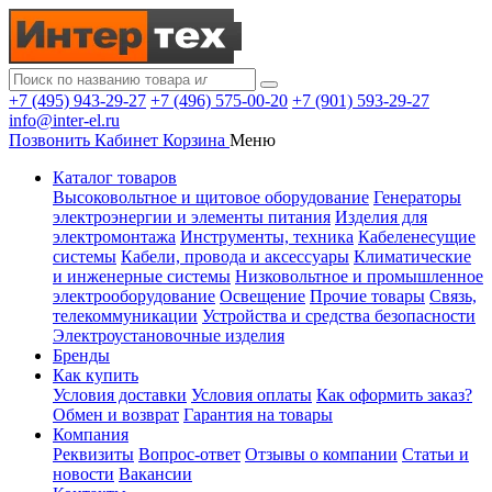
+7 (495) 943-29-27
+7 (496) 575-00-20
+7 (901) 593-29-27
info@inter-el.ru
Позвонить
Кабинет
Корзина
Меню
Каталог товаров
Высоковольтное и щитовое оборудование
Генераторы
электроэнергии и элементы питания
Изделия для
электромонтажа
Инструменты, техника
Кабеленесущие
системы
Кабели, провода и аксессуары
Климатические
и инженерные системы
Низковольтное и промышленное
электрооборудование
Освещение
Прочие товары
Связь,
телекоммуникации
Устройства и средства безопасности
Электроустановочные изделия
Бренды
Как купить
Условия доставки
Условия оплаты
Как оформить заказ?
Обмен и возврат
Гарантия на товары
Компания
Реквизиты
Вопрос-ответ
Отзывы о компании
Статьи и
новости
Вакансии