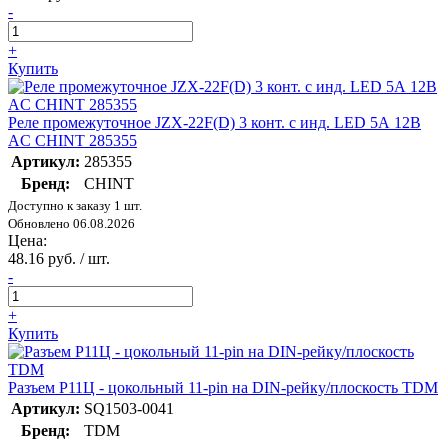
-
+
Купить
Реле промежуточное JZX-22F(D) 3 конт. с инд. LED 5А 12В
AC CHINT 285355
Артикул:
285355
Бренд:
CHINT
Доступно к заказу 1 шт.
Обновлено 06.08.2026
Цена:
48.16 руб. / шт.
-
+
Купить
Разъем Р11Ц - цокольный 11-pin на DIN-рейку/плоскость TDM
Артикул:
SQ1503-0041
Бренд:
TDM