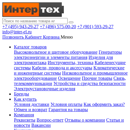
+7 (495) 943-29-27
+7 (496) 575-00-20
+7 (901) 593-29-27
info@inter-el.ru
Позвонить
Кабинет
Корзина
Меню
Каталог товаров
Высоковольтное и щитовое оборудование
Генераторы
электроэнергии и элементы питания
Изделия для
электромонтажа
Инструменты, техника
Кабеленесущие
системы
Кабели, провода и аксессуары
Климатические
и инженерные системы
Низковольтное и промышленное
электрооборудование
Освещение
Прочие товары
Связь,
телекоммуникации
Устройства и средства безопасности
Электроустановочные изделия
Бренды
Как купить
Условия доставки
Условия оплаты
Как оформить заказ?
Обмен и возврат
Гарантия на товары
Компания
Реквизиты
Вопрос-ответ
Отзывы о компании
Статьи и
новости
Вакансии