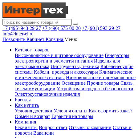
+7 (495) 943-29-27
+7 (496) 575-00-20
+7 (901) 593-29-27
info@inter-el.ru
Позвонить
Кабинет
Корзина
Меню
Каталог товаров
Высоковольтное и щитовое оборудование
Генераторы
электроэнергии и элементы питания
Изделия для
электромонтажа
Инструменты, техника
Кабеленесущие
системы
Кабели, провода и аксессуары
Климатические
и инженерные системы
Низковольтное и промышленное
электрооборудование
Освещение
Прочие товары
Связь,
телекоммуникации
Устройства и средства безопасности
Электроустановочные изделия
Бренды
Как купить
Условия доставки
Условия оплаты
Как оформить заказ?
Обмен и возврат
Гарантия на товары
Компания
Реквизиты
Вопрос-ответ
Отзывы о компании
Статьи и
новости
Вакансии