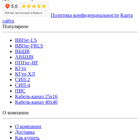
Политика конфиденциальности
Карта
сайта
Популярное
ВВГнг-LS
ВВГнг-FRLS
ВБШВ
АВБШВ
ППГнг-HF
КГтп
КГтп-ХЛ
СИП-2
СИП-4
ПВС
Кабель-канал 25х16
Кабель-канал 40х40
О компании
О компании
Доставка
Как купить