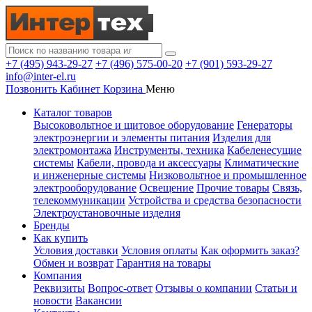
+7 (495) 943-29-27
+7 (496) 575-00-20
+7 (901) 593-29-27
info@inter-el.ru
Позвонить
Кабинет
Корзина
Меню
Каталог товаров
Высоковольтное и щитовое оборудование
Генераторы
электроэнергии и элементы питания
Изделия для
электромонтажа
Инструменты, техника
Кабеленесущие
системы
Кабели, провода и аксессуары
Климатические
и инженерные системы
Низковольтное и промышленное
электрооборудование
Освещение
Прочие товары
Связь,
телекоммуникации
Устройства и средства безопасности
Электроустановочные изделия
Бренды
Как купить
Условия доставки
Условия оплаты
Как оформить заказ?
Обмен и возврат
Гарантия на товары
Компания
Реквизиты
Вопрос-ответ
Отзывы о компании
Статьи и
новости
Вакансии