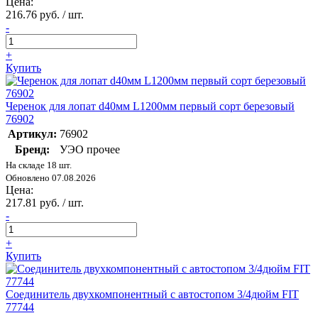
Цена:
216.76 руб. / шт.
-
+
Купить
Черенок для лопат d40мм L1200мм первый сорт березовый
76902
Артикул:
76902
Бренд:
УЭО прочее
На складе 18 шт.
Обновлено 07.08.2026
Цена:
217.81 руб. / шт.
-
+
Купить
Соединитель двухкомпонентный с автостопом 3/4дюйм FIT
77744