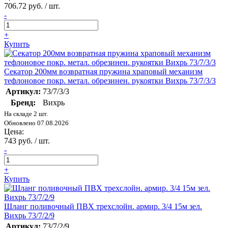
706.72 руб. / шт.
-
+
Купить
Секатор 200мм возвратная пружина храповый механизм
тефлоновое покр. метал. обрезинен. рукоятки Вихрь 73/7/3/3
Артикул:
73/7/3/3
Бренд:
Вихрь
На складе 2 шт.
Обновлено 07.08.2026
Цена:
743 руб. / шт.
-
+
Купить
Шланг поливочный ПВХ трехслойн. армир. 3/4 15м зел.
Вихрь 73/7/2/9
Артикул:
73/7/2/9