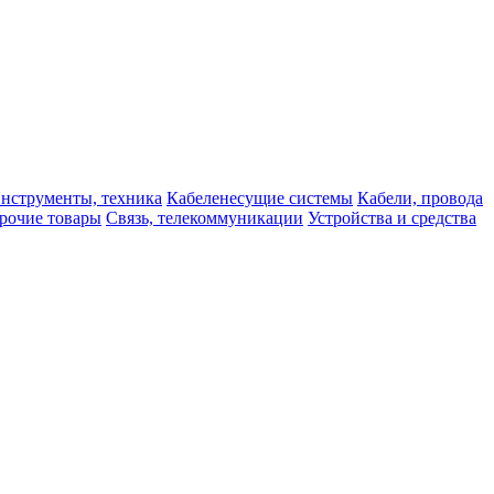
нструменты, техника
Кабеленесущие системы
Кабели, провода
рочие товары
Связь, телекоммуникации
Устройства и средства