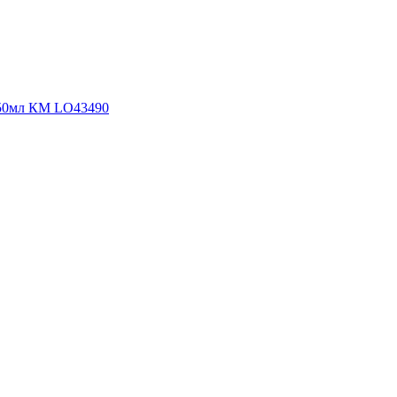
50мл КМ LO43490