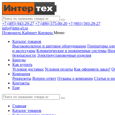
+7 (495) 943-29-27
+7 (496) 575-00-20
+7 (901) 593-29-27
info@inter-el.ru
Позвонить
Кабинет
Корзина
Меню
Каталог товаров
Высоковольтное и щитовое оборудование
Генераторы эле
и аксессуары
Климатические и инженерные системы
Низ
безопасности
Электроустановочные изделия
Бренды
Как купить
Условия доставки
Условия оплаты
Как оформить заказ?
О
Компания
Реквизиты
Вопрос-ответ
Отзывы о компании
Статьи и н
Контакты
Еще
Главная
Каталог товаров