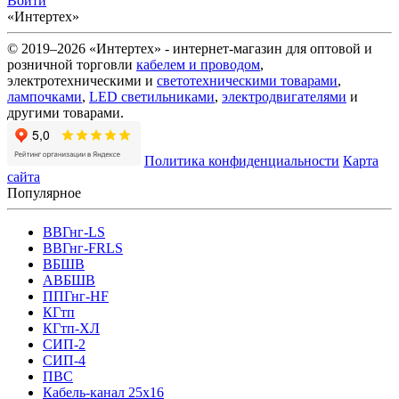
Войти
«Интертех»
© 2019–2026 «Интертех» - интернет-магазин для оптовой и
розничной торговли
кабелем и проводом
,
электротехническими и
светотехническими товарами
,
лампочками
,
LED светильниками
,
электродвигателями
и
другими товарами.
Политика конфиденциальности
Карта
сайта
Популярное
ВВГнг-LS
ВВГнг-FRLS
ВБШВ
АВБШВ
ППГнг-HF
КГтп
КГтп-ХЛ
СИП-2
СИП-4
ПВС
Кабель-канал 25х16