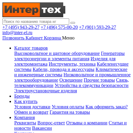
+7 (495) 943-29-27
+7 (496) 575-00-20
+7 (901) 593-29-27
info@inter-el.ru
Позвонить
Кабинет
Корзина
Меню
Каталог товаров
Высоковольтное и щитовое оборудование
Генераторы
электроэнергии и элементы питания
Изделия для
электромонтажа
Инструменты, техника
Кабеленесущие
системы
Кабели, провода и аксессуары
Климатические
и инженерные системы
Низковольтное и промышленное
электрооборудование
Освещение
Прочие товары
Связь,
телекоммуникации
Устройства и средства безопасности
Электроустановочные изделия
Бренды
Как купить
Условия доставки
Условия оплаты
Как оформить заказ?
Обмен и возврат
Гарантия на товары
Компания
Реквизиты
Вопрос-ответ
Отзывы о компании
Статьи и
новости
Вакансии