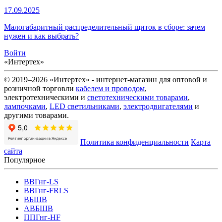
17.09.2025
Малогабаритный распределительный щиток в сборе: зачем
нужен и как выбрать?
Войти
«Интертех»
© 2019–2026 «Интертех» - интернет-магазин для оптовой и
розничной торговли
кабелем и проводом
,
электротехническими и
светотехническими товарами
,
лампочками
,
LED светильниками
,
электродвигателями
и
другими товарами.
Политика конфиденциальности
Карта
сайта
Популярное
ВВГнг-LS
ВВГнг-FRLS
ВБШВ
АВБШВ
ППГнг-HF