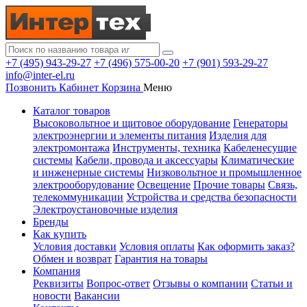
+7 (495) 943-29-27
+7 (496) 575-00-20
+7 (901) 593-29-27
info@inter-el.ru
Позвонить
Кабинет
Корзина
Меню
Каталог товаров
Высоковольтное и щитовое оборудование
Генераторы
электроэнергии и элементы питания
Изделия для
электромонтажа
Инструменты, техника
Кабеленесущие
системы
Кабели, провода и аксессуары
Климатические
и инженерные системы
Низковольтное и промышленное
электрооборудование
Освещение
Прочие товары
Связь,
телекоммуникации
Устройства и средства безопасности
Электроустановочные изделия
Бренды
Как купить
Условия доставки
Условия оплаты
Как оформить заказ?
Обмен и возврат
Гарантия на товары
Компания
Реквизиты
Вопрос-ответ
Отзывы о компании
Статьи и
новости
Вакансии