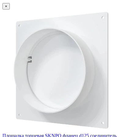
×
Площадка торцевая SKNPO фланец d125 соединитель