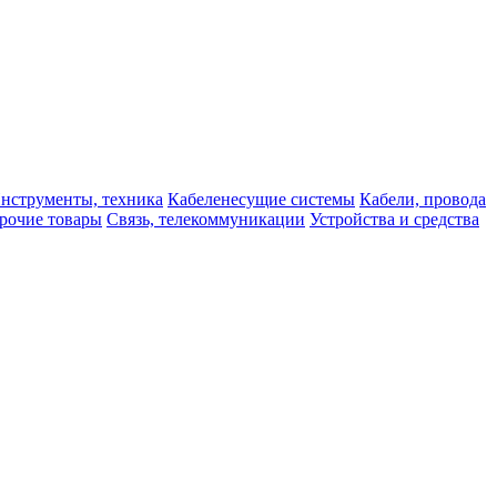
нструменты, техника
Кабеленесущие системы
Кабели, провода
рочие товары
Связь, телекоммуникации
Устройства и средства