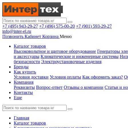
+7 (495) 943-29-27
+7 (496) 575-00-20
+7 (901) 593-29-27
info@inter-el.ru
Позвонить
Кабинет
Корзина
Меню
Каталог товаров
Высоковольтное и щитовое оборудование
Генераторы эле
и аксессуары
Климатические и инженерные системы
Низ
безопасности
Электроустановочные изделия
Бренды
Как купить
Условия доставки
Условия оплаты
Как оформить заказ?
О
Компания
Реквизиты
Вопрос-ответ
Отзывы о компании
Статьи и н
Контакты
Еще
Главная
Каталог товаров