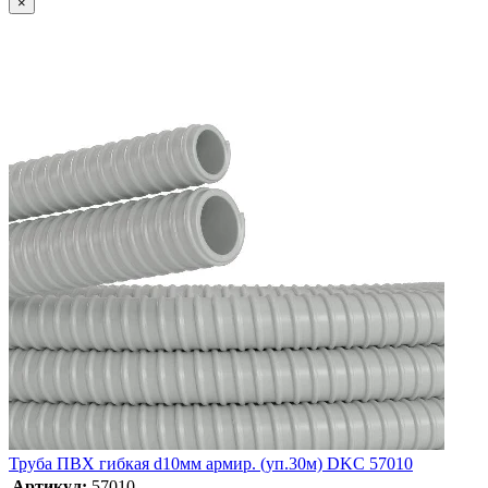
×
Труба ПВХ гибкая d10мм армир. (уп.30м) DKC 57010
Артикул:
57010