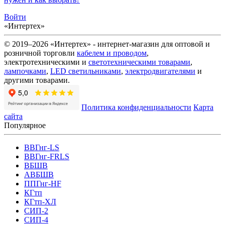
Войти
«Интертех»
© 2019–2026 «Интертех» - интернет-магазин для оптовой и
розничной торговли
кабелем и проводом
,
электротехническими и
светотехническими товарами
,
лампочками
,
LED светильниками
,
электродвигателями
и
другими товарами.
Политика конфиденциальности
Карта
сайта
Популярное
ВВГнг-LS
ВВГнг-FRLS
ВБШВ
АВБШВ
ППГнг-HF
КГтп
КГтп-ХЛ
СИП-2
СИП-4