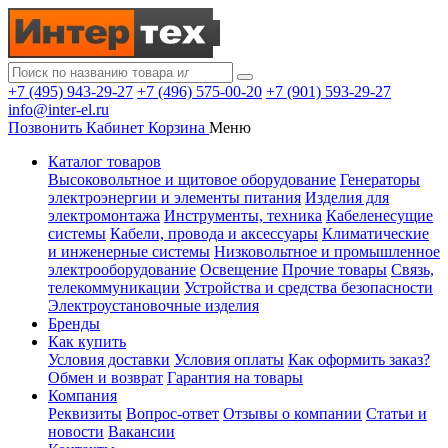
+7 (495) 943-29-27
+7 (496) 575-00-20
+7 (901) 593-29-27
info@inter-el.ru
Позвонить
Кабинет
Корзина
Меню
Каталог товаров
Высоковольтное и щитовое оборудование
Генераторы
электроэнергии и элементы питания
Изделия для
электромонтажа
Инструменты, техника
Кабеленесущие
системы
Кабели, провода и аксессуары
Климатические
и инженерные системы
Низковольтное и промышленное
электрооборудование
Освещение
Прочие товары
Связь,
телекоммуникации
Устройства и средства безопасности
Электроустановочные изделия
Бренды
Как купить
Условия доставки
Условия оплаты
Как оформить заказ?
Обмен и возврат
Гарантия на товары
Компания
Реквизиты
Вопрос-ответ
Отзывы о компании
Статьи и
новости
Вакансии