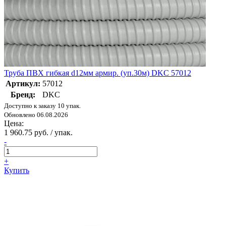
Труба ПВХ гибкая d12мм армир. (уп.30м) DKC 57012
Артикул:
57012
Бренд:
DKC
Доступно к заказу 10 упак.
Обновлено 06.08.2026
Цена:
1 960.75 руб. / упак.
-
+
Купить