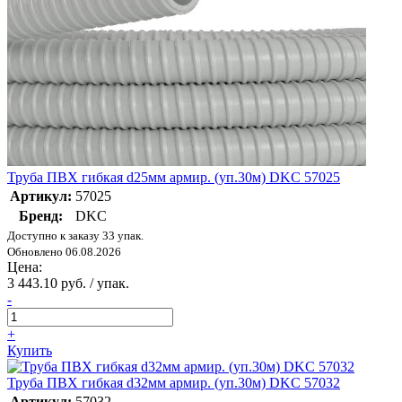
Труба ПВХ гибкая d25мм армир. (уп.30м) DKC 57025
Артикул:
57025
Бренд:
DKC
Доступно к заказу 33 упак.
Обновлено 06.08.2026
Цена:
3 443.10 руб. / упак.
-
+
Купить
Труба ПВХ гибкая d32мм армир. (уп.30м) DKC 57032
Артикул:
57032