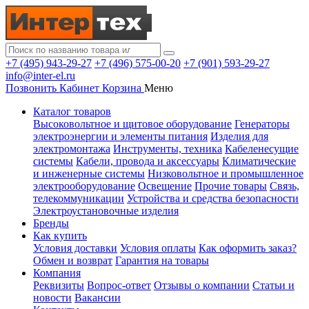
+7 (495) 943-29-27
+7 (496) 575-00-20
+7 (901) 593-29-27
info@inter-el.ru
Позвонить
Кабинет
Корзина
Меню
Каталог товаров
Высоковольтное и щитовое оборудование
Генераторы
электроэнергии и элементы питания
Изделия для
электромонтажа
Инструменты, техника
Кабеленесущие
системы
Кабели, провода и аксессуары
Климатические
и инженерные системы
Низковольтное и промышленное
электрооборудование
Освещение
Прочие товары
Связь,
телекоммуникации
Устройства и средства безопасности
Электроустановочные изделия
Бренды
Как купить
Условия доставки
Условия оплаты
Как оформить заказ?
Обмен и возврат
Гарантия на товары
Компания
Реквизиты
Вопрос-ответ
Отзывы о компании
Статьи и
новости
Вакансии