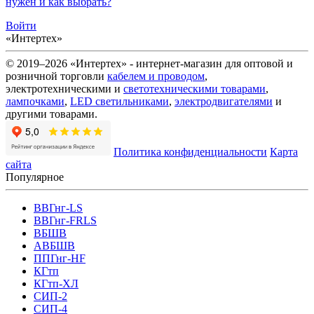
нужен и как выбрать?
Войти
«Интертех»
© 2019–2026 «Интертех» - интернет-магазин для оптовой и
розничной торговли
кабелем и проводом
,
электротехническими и
светотехническими товарами
,
лампочками
,
LED светильниками
,
электродвигателями
и
другими товарами.
Политика конфиденциальности
Карта
сайта
Популярное
ВВГнг-LS
ВВГнг-FRLS
ВБШВ
АВБШВ
ППГнг-HF
КГтп
КГтп-ХЛ
СИП-2
СИП-4