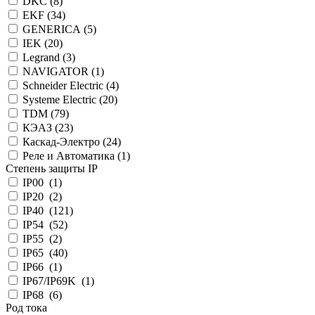
DKC (
8
)
EKF (
34
)
GENERICA (
5
)
IEK (
20
)
Legrand (
3
)
NAVIGATOR (
1
)
Schneider Electric (
4
)
Systeme Electric (
20
)
TDM (
79
)
КЭАЗ (
23
)
Каскад-Электро (
24
)
Реле и Автоматика (
1
)
Степень защиты IP
IP00 (
1
)
IP20 (
2
)
IP40 (
121
)
IP54 (
52
)
IP55 (
2
)
IP65 (
40
)
IP66 (
1
)
IP67/IP69K (
1
)
IP68 (
6
)
Род тока