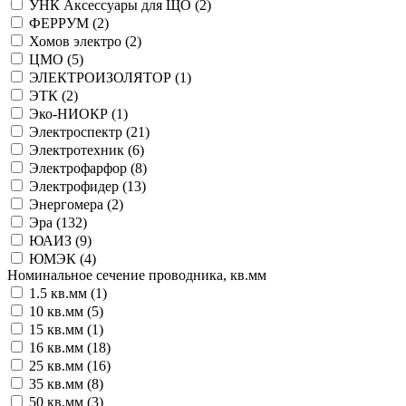
УНК Аксессуары для ЩО (
2
)
ФЕРРУМ (
2
)
Хомов электро (
2
)
ЦМО (
5
)
ЭЛЕКТРОИЗОЛЯТОР (
1
)
ЭТК (
2
)
Эко-НИОКР (
1
)
Электроспектр (
21
)
Электротехник (
6
)
Электрофарфор (
8
)
Электрофидер (
13
)
Энергомера (
2
)
Эра (
132
)
ЮАИЗ (
9
)
ЮМЭК (
4
)
Номинальное сечение проводника, кв.мм
1.5 кв.мм (
1
)
10 кв.мм (
5
)
15 кв.мм (
1
)
16 кв.мм (
18
)
25 кв.мм (
16
)
35 кв.мм (
8
)
50 кв.мм (
3
)