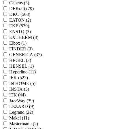
Cabeus (
3
)
DEKraft (
79
)
DKC (
568
)
EATON (
2
)
EKF (
539
)
ENSTO (
3
)
EXTHERM (
3
)
Elbox (
1
)
FINDER (
3
)
GENERICA (
37
)
HEGEL (
3
)
HENSEL (
1
)
Hyperline (
11
)
IEK (
522
)
IN HOME (
5
)
INSTA (
3
)
ITK (
44
)
JazzWay (
39
)
LEZARD (
9
)
Legrand (
22
)
Makel (
11
)
Mastermann (
2
)