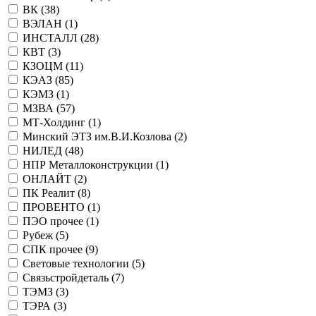
ВК (
38
)
ВЭЛАН (
1
)
ИНСТАЛЛ (
28
)
КВТ (
3
)
КЗОЦМ (
11
)
КЭАЗ (
85
)
КЭМЗ (
1
)
МЗВА (
57
)
МТ-Холдинг (
1
)
Минский ЭТЗ им.В.И.Козлова (
2
)
НИЛЕД (
48
)
НПР Металлоконструкции (
1
)
ОНЛАЙТ (
2
)
ПК Реалит (
8
)
ПРОВЕНТО (
1
)
ПЭО прочее (
1
)
Рубеж (
5
)
СПК прочее (
9
)
Световые технологии (
5
)
Связьстройдеталь (
7
)
ТЭМЗ (
3
)
ТЭРА (
3
)