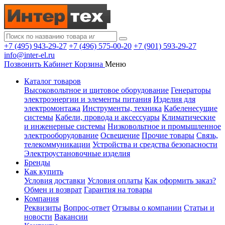
+7 (495) 943-29-27
+7 (496) 575-00-20
+7 (901) 593-29-27
info@inter-el.ru
Позвонить
Кабинет
Корзина
Меню
Каталог товаров
Высоковольтное и щитовое оборудование
Генераторы
электроэнергии и элементы питания
Изделия для
электромонтажа
Инструменты, техника
Кабеленесущие
системы
Кабели, провода и аксессуары
Климатические
и инженерные системы
Низковольтное и промышленное
электрооборудование
Освещение
Прочие товары
Связь,
телекоммуникации
Устройства и средства безопасности
Электроустановочные изделия
Бренды
Как купить
Условия доставки
Условия оплаты
Как оформить заказ?
Обмен и возврат
Гарантия на товары
Компания
Реквизиты
Вопрос-ответ
Отзывы о компании
Статьи и
новости
Вакансии