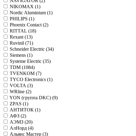
NAVIGATOR (
2
)
NIKOMAX (
1
)
Nordic Aluminium (
1
)
PHILIPS (
1
)
Phoenix Contact (
2
)
RITTAL (
18
)
Rexant (
13
)
Ruvinil (
71
)
Schneider Electric (
34
)
Siemens (
1
)
Systeme Electric (
35
)
TDM (
1084
)
TVENKOM (
7
)
TYCO Electronics (
1
)
VOLTA (
3
)
WRline (
2
)
YON (группа DKC) (
9
)
ZPAS (
1
)
АНТИТОК (
1
)
АФЗ (
2
)
АЭМЗ (
20
)
АлНорд (
4
)
Альянс Мастер (
3
)