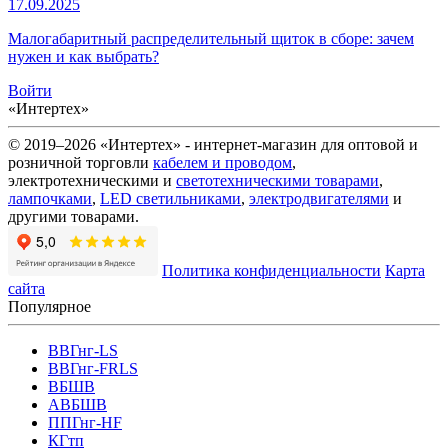
17.09.2025
Малогабаритный распределительный щиток в сборе: зачем
нужен и как выбрать?
Войти
«Интертех»
© 2019–2026 «Интертех» - интернет-магазин для оптовой и
розничной торговли
кабелем и проводом
,
электротехническими и
светотехническими товарами
,
лампочками
,
LED светильниками
,
электродвигателями
и
другими товарами.
Политика конфиденциальности
Карта
сайта
Популярное
ВВГнг-LS
ВВГнг-FRLS
ВБШВ
АВБШВ
ППГнг-HF
КГтп