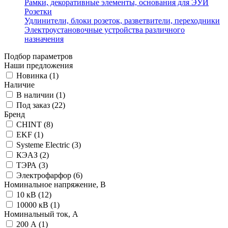
Рамки, декоративные элементы, основания для ЭУИ
Розетки
Удлинители, блоки розеток, разветвители, переходники
Электроустановочные устройства различного
назначения
Подбор параметров
Наши предложения
Новинка (
1
)
Наличие
В наличии (
1
)
Под заказ (
22
)
Бренд
CHINT (
8
)
EKF (
1
)
Systeme Electric (
3
)
КЭАЗ (
2
)
ТЭРА (
3
)
Электрофарфор (
6
)
Номинальное напряжение, В
10 кВ (
12
)
10000 кВ (
1
)
Номинальный ток, А
200 А (
1
)