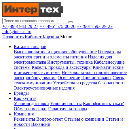
+7 (495) 943-29-27
+7 (496) 575-00-20
+7 (901) 593-29-27
info@inter-el.ru
Позвонить
Кабинет
Корзина
Меню
Каталог товаров
Высоковольтное и щитовое оборудование
Генераторы
электроэнергии и элементы питания
Изделия для
электромонтажа
Инструменты, техника
Кабеленесущие
системы
Кабели, провода и аксессуары
Климатические
и инженерные системы
Низковольтное и промышленное
электрооборудование
Освещение
Прочие товары
Связь,
телекоммуникации
Устройства и средства безопасности
Электроустановочные изделия
Бренды
Как купить
Условия доставки
Условия оплаты
Как оформить заказ?
Обмен и возврат
Гарантия на товары
Компания
Реквизиты
Вопрос-ответ
Отзывы о компании
Статьи и
новости
Вакансии