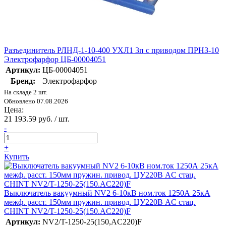
Разъединитель РЛНД-1-10-400 УХЛ1 3п с приводом ПРНЗ-10
Электрофарфор ЦБ-00004051
Артикул:
ЦБ-00004051
Бренд:
Электрофарфор
На складе 2 шт.
Обновлено 07.08.2026
Цена:
21 193.59 руб. / шт.
-
+
Купить
Выключатель вакуумный NV2 6-10кВ ном.ток 1250А 25кА
межф. расст. 150мм пружин. привод. ЦУ220В AC стац.
CHINT NV2/T-1250-25(150.AC220)F
Артикул:
NV2/T-1250-25(150,AC220)F