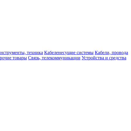
нструменты, техника
Кабеленесущие системы
Кабели, провода
рочие товары
Связь, телекоммуникации
Устройства и средства