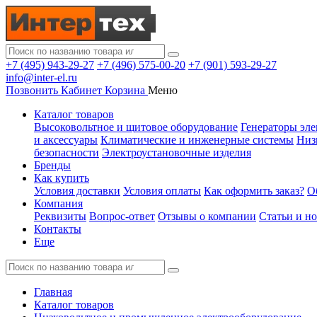
+7 (495) 943-29-27
+7 (496) 575-00-20
+7 (901) 593-29-27
info@inter-el.ru
Позвонить
Кабинет
Корзина
Меню
Каталог товаров
Высоковольтное и щитовое оборудование
Генераторы эле
и аксессуары
Климатические и инженерные системы
Низ
безопасности
Электроустановочные изделия
Бренды
Как купить
Условия доставки
Условия оплаты
Как оформить заказ?
О
Компания
Реквизиты
Вопрос-ответ
Отзывы о компании
Статьи и н
Контакты
Еще
Главная
Каталог товаров