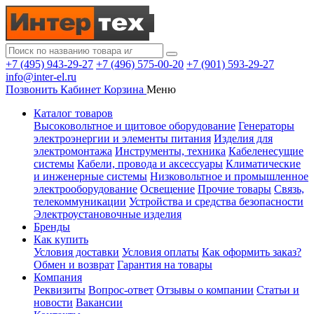
+7 (495) 943-29-27
+7 (496) 575-00-20
+7 (901) 593-29-27
info@inter-el.ru
Позвонить
Кабинет
Корзина
Меню
Каталог товаров
Высоковольтное и щитовое оборудование
Генераторы
электроэнергии и элементы питания
Изделия для
электромонтажа
Инструменты, техника
Кабеленесущие
системы
Кабели, провода и аксессуары
Климатические
и инженерные системы
Низковольтное и промышленное
электрооборудование
Освещение
Прочие товары
Связь,
телекоммуникации
Устройства и средства безопасности
Электроустановочные изделия
Бренды
Как купить
Условия доставки
Условия оплаты
Как оформить заказ?
Обмен и возврат
Гарантия на товары
Компания
Реквизиты
Вопрос-ответ
Отзывы о компании
Статьи и
новости
Вакансии