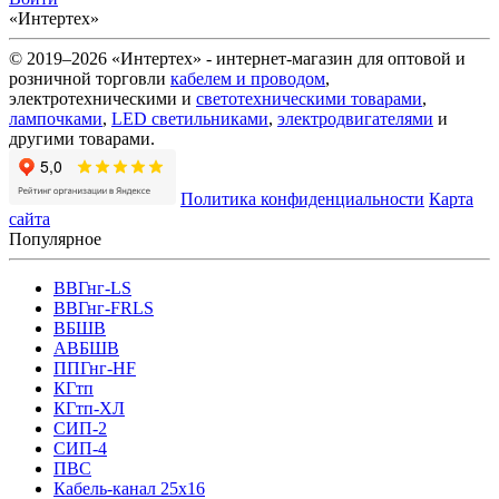
«Интертех»
© 2019–2026 «Интертех» - интернет-магазин для оптовой и
розничной торговли
кабелем и проводом
,
электротехническими и
светотехническими товарами
,
лампочками
,
LED светильниками
,
электродвигателями
и
другими товарами.
Политика конфиденциальности
Карта
сайта
Популярное
ВВГнг-LS
ВВГнг-FRLS
ВБШВ
АВБШВ
ППГнг-HF
КГтп
КГтп-ХЛ
СИП-2
СИП-4
ПВС
Кабель-канал 25х16