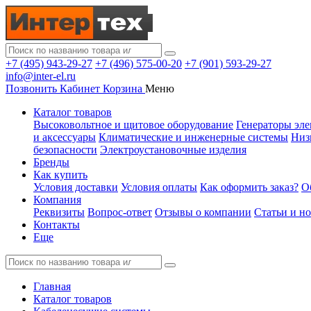
+7 (495) 943-29-27
+7 (496) 575-00-20
+7 (901) 593-29-27
info@inter-el.ru
Позвонить
Кабинет
Корзина
Меню
Каталог товаров
Высоковольтное и щитовое оборудование
Генераторы эле
и аксессуары
Климатические и инженерные системы
Низ
безопасности
Электроустановочные изделия
Бренды
Как купить
Условия доставки
Условия оплаты
Как оформить заказ?
О
Компания
Реквизиты
Вопрос-ответ
Отзывы о компании
Статьи и н
Контакты
Еще
Главная
Каталог товаров