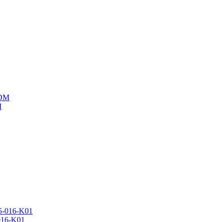
M
016-K01