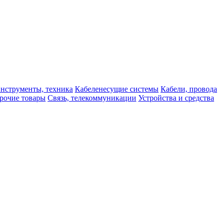
нструменты, техника
Кабеленесущие системы
Кабели, провода
рочие товары
Связь, телекоммуникации
Устройства и средства