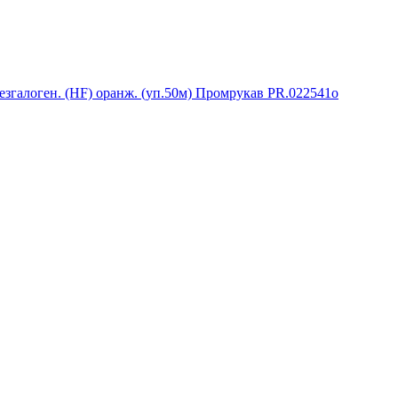
згалоген. (HF) оранж. (уп.50м) Промрукав PR.022541о