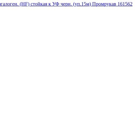
алоген. (HF) стойкая к УФ черн. (уп.15м) Промрукав 161562