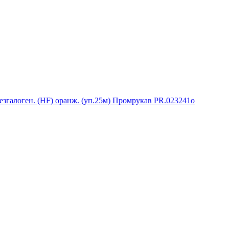
згалоген. (HF) оранж. (уп.25м) Промрукав PR.023241о