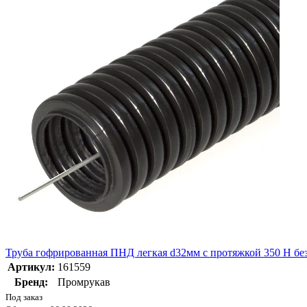
Труба гофрированная ПНД легкая d32мм с протяжкой 350 Н безг
Артикул:
161559
Бренд:
Промрукав
Под заказ