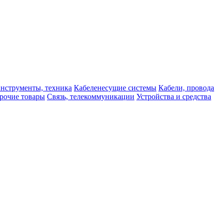
нструменты, техника
Кабеленесущие системы
Кабели, провода
рочие товары
Связь, телекоммуникации
Устройства и средства