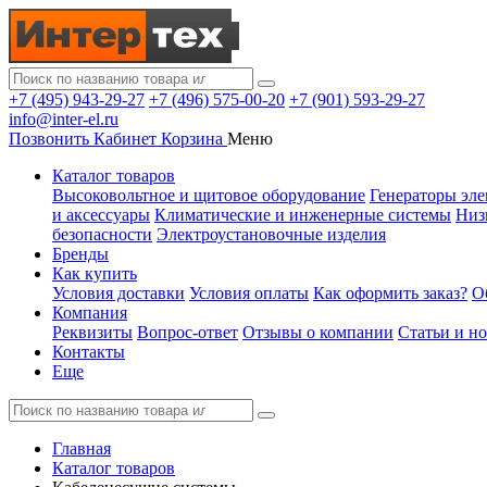
+7 (495) 943-29-27
+7 (496) 575-00-20
+7 (901) 593-29-27
info@inter-el.ru
Позвонить
Кабинет
Корзина
Меню
Каталог товаров
Высоковольтное и щитовое оборудование
Генераторы эле
и аксессуары
Климатические и инженерные системы
Низ
безопасности
Электроустановочные изделия
Бренды
Как купить
Условия доставки
Условия оплаты
Как оформить заказ?
О
Компания
Реквизиты
Вопрос-ответ
Отзывы о компании
Статьи и н
Контакты
Еще
Главная
Каталог товаров