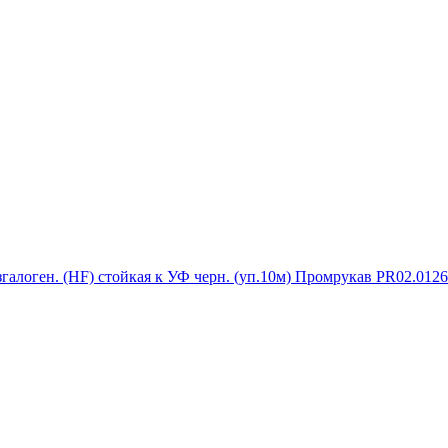
галоген. (HF) стойкая к УФ черн. (уп.10м) Промрукав PR02.0126