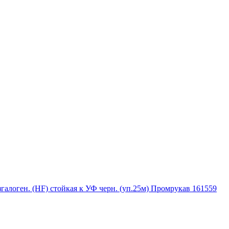
алоген. (HF) стойкая к УФ черн. (уп.25м) Промрукав 161559